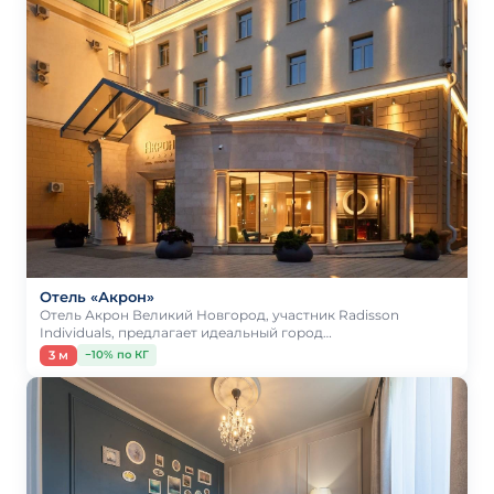
Отель «Акрон»
Отель Акрон Великий Новгород, участник Radisson
Individuals, предлагает идеальный город…
3 м
−10% по КГ