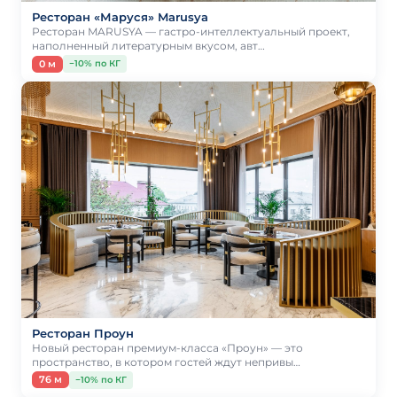
Ресторан «Маруся» Marusya
Ресторан MARUSYA — гастро-интеллектуальный проект,
наполненный литературным вкусом, авт…
0 м
−10% по КГ
Ресторан Проун
Новый ресторан премиум-класса «Проун» — это
пространство, в котором гостей ждут непривы…
76 м
−10% по КГ