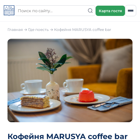
Карта гостя
Главная
→
Где поесть
→
Кофейня MARUSYA coffee bar
Кофейня MARUSYA coffee bar