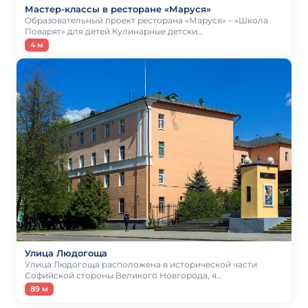
Мастер-классы в ресторане «Маруся»
Образовательный проект ресторана «Маруся» – «Школа
Поварят» для детей.Кулинарные детски…
4 м
Улица Людогоща
Улица Людогоща расположена в исторической части
Софийской стороны Великого Новгорода, я…
89 м