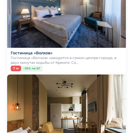
Гостиница «Волхов»
Гостиница «Волхов» находится в самом центре города, в
двух минутах ходьбы от Кремля. Со…
7 м
−10% по КГ