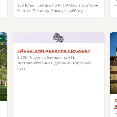
—
350 ₽/чел (скидка по КГ). Актёр в костюме
XII в. по Детинцу. Каждую субботу.
🎭
но
«Дорогами древних пруссов»
3 800 ₽/группа (скидка по КГ).
Театрализованная, древний торговый
путь.
«