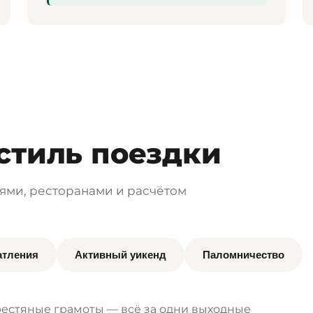
стиль поездки
иями, ресторанами и расчётом
атления
Активный уикенд
Паломничество
ерестяные грамоты — всё за одни выходные