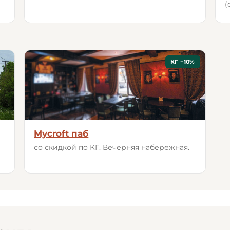
(
КГ −10%
Mycroft паб
со скидкой по КГ. Вечерняя набережная.