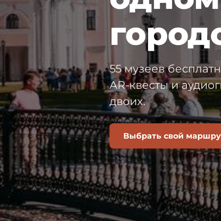
город
55 музеев бесплатн
AR-квесты и аудиог
двоих.
Выбрать свой маршру