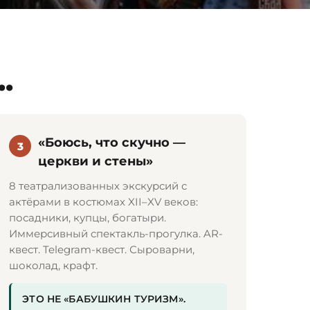
.
«Боюсь, что скучно —
3
церкви и стены»
8 театрализованных экскурсий с
актёрами в костюмах XII–XV веков:
посадники, купцы, богатыри.
Иммерсивный спектакль-прогулка. AR-
квест. Telegram-квест. Сыроварни,
шоколад, крафт.
ЭТО НЕ «БАБУШКИН ТУРИЗМ».