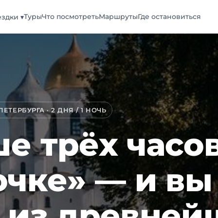
Туры
Что посмотреть
Маршруты
Где остановиться
здки ▾
ТЕРБУРГА · 2 ДНЯ / 1 НОЧЬ
е трёх часов
очке» — и вы
 из древней