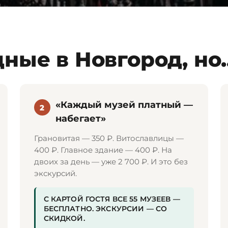
ные в Новгород, но..
«Каждый музей платный —
2
набегает»
Грановитая — 350 ₽. Витославлицы —
400 ₽. Главное здание — 400 ₽. На
двоих за день — уже 2 700 ₽. И это без
экскурсий.
С КАРТОЙ ГОСТЯ ВСЕ 55 МУЗЕЕВ —
БЕСПЛАТНО. ЭКСКУРСИИ — СО
СКИДКОЙ.