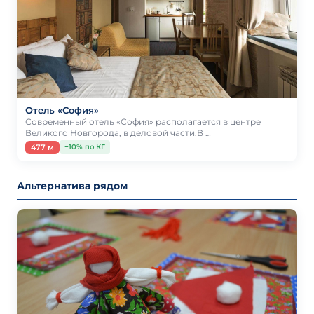
Отель «София»
Современный отель «София» располагается в центре
Великого Новгорода, в деловой части.В …
477 м
−10% по КГ
Альтернатива рядом