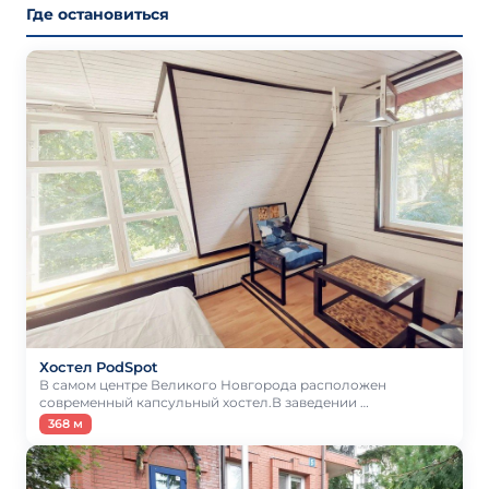
Где остановиться
Хостел PodSpot
В самом центре Великого Новгорода расположен
современный капсульный хостел.В заведении …
368 м