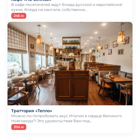
В кафе посетителей ждут блюда русской и европейской
кухни, блюда на мангале, собственна…
246 м
Траттория «Тепло»
Можно ли попробовать вкус Италии в сердце Великого
Новгорода?! Это удовольствие Вам под…
304 м