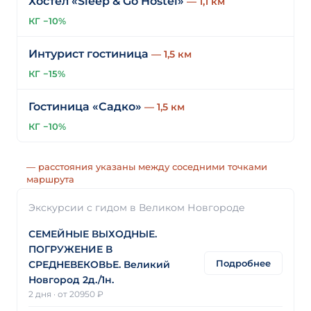
Хостел «Sleep & Go Hostel»
— 1,1 км
КГ −10%
Интурист гостиница
— 1,5 км
КГ −15%
Гостиница «Садко»
— 1,5 км
КГ −10%
— расстояния указаны между соседними точками
маршрута
Экскурсии с гидом в Великом Новгороде
СЕМЕЙНЫЕ ВЫХОДНЫЕ.
ПОГРУЖЕНИЕ В
Подробнее
СРЕДНЕВЕКОВЬЕ. Великий
Новгород 2д./1н.
2 дня
·
от 20950 ₽