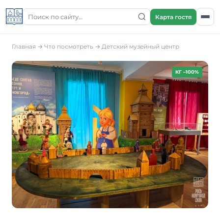
Карта гостя
Главная
→
Что посмотреть
→
Детский музейный центр
КГ –100%