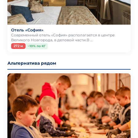
Отель «София»
Современный отель «София» располагается в центре
Великого Новгорода, в деловой части.В …
272 м
−10% по КГ
Альтернатива рядом