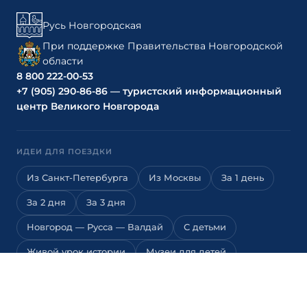
Русь Новгородская
При поддержке Правительства Новгородской
области
8 800 222-00-53
+7 (905) 290-86-86 — туристский информационный
центр Великого Новгорода
ИДЕИ ДЛЯ ПОЕЗДКИ
Из Санкт-Петербурга
Из Москвы
За 1 день
За 2 дня
За 3 дня
Новгород — Русса — Валдай
С детьми
Живой урок истории
Музеи для детей
Квесты для детей
Детские экскурсии
Выходные
Паломничество
Природа