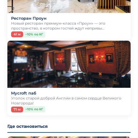
Ресторан Проун
Новый ресторан премиум-класса «Проун» — это
пространство, в котором гостей ждут непривы…
41 м
−10% по КГ
Mycroft паб
Уголок старой доброй Англии в самом сердце Великого
Новгорода!
71 м
−10% по КГ
Где остановиться