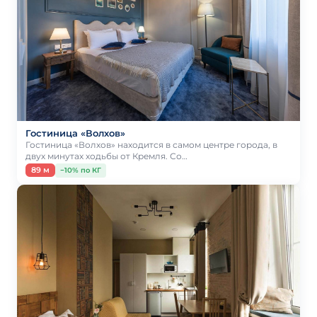
Гостиница «Волхов»
Гостиница «Волхов» находится в самом центре города, в
двух минутах ходьбы от Кремля. Со…
89 м
−10% по КГ