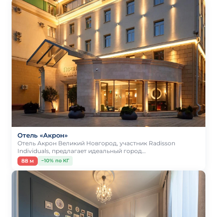
Отель «Акрон»
Отель Акрон Великий Новгород, участник Radisson
Individuals, предлагает идеальный город…
88 м
−10% по КГ