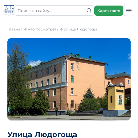
Карта гостя
Главная
→
Что посмотреть
→
Улица Людогоща
Улица Людогоща