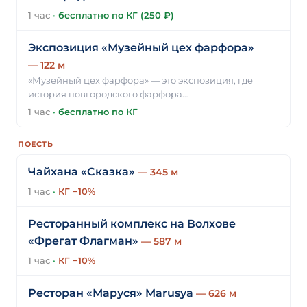
1 час
·
бесплатно по КГ (250 ₽)
Экспозиция «Музейный цех фарфора»
— 122 м
«Музейный цех фарфора» — это экспозиция, где
история новгородского фарфора…
1 час
·
бесплатно по КГ
ПОЕСТЬ
Чайхана «Сказка»
— 345 м
1 час
·
КГ −10%
Ресторанный комплекс на Волхове
«Фрегат Флагман»
— 587 м
1 час
·
КГ −10%
Ресторан «Маруся» Marusya
— 626 м