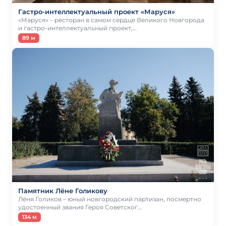
Гастро-интеллектуальный проект «Маруся»
«Маруся» – ресторан в самом сердце Великого Новгорода
и гастро-интеллектуальный проект,…
89 м
Памятник Лёне Голикову
Лёня Голиков – юный новгородский партизан, посмертно
удостоенный звания Героя Советског…
134 м