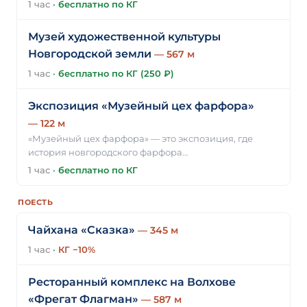
1 час
·
бесплатно по КГ
Музей художественной культуры
Новгородской земли
— 567 м
1 час
·
бесплатно по КГ (250 ₽)
Экспозиция «Музейный цех фарфора»
— 122 м
«Музейный цех фарфора» — это экспозиция, где
история новгородского фарфора…
1 час
·
бесплатно по КГ
ПОЕСТЬ
Чайхана «Сказка»
— 345 м
1 час
·
КГ −10%
Ресторанный комплекс на Волхове
«Фрегат Флагман»
— 587 м