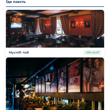
Где поесть
Mycroft паб
–10% по КГ