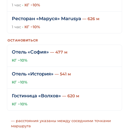
1 час
·
КГ −10%
Ресторан «Маруся» Marusya
— 626 м
1 час
·
КГ −10%
ОСТАНОВИТЬСЯ
Отель «София»
— 477 м
КГ −10%
Отель «История»
— 541 м
КГ −10%
Гостиница «Волхов»
— 620 м
КГ −10%
— расстояния указаны между соседними точками
маршрута