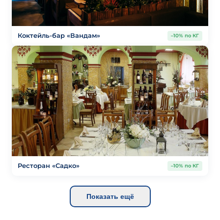
Коктейль-бар «Вандам»
–10% по КГ
Ресторан «Садко»
–10% по КГ
Показать ещё