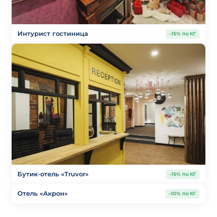
Интурист гостиница
–15% по КГ
Бутик-отель «Truvor»
–15% по КГ
Отель «Акрон»
–10% по КГ