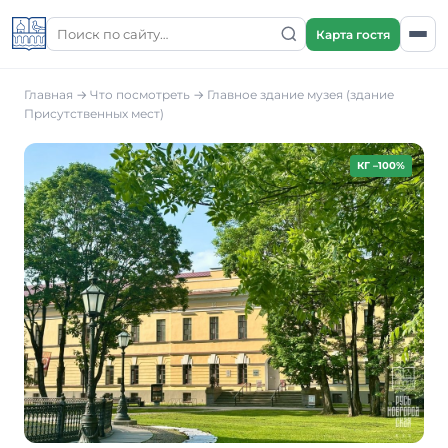
Карта гостя
Главная
→
Что посмотреть
→
Главное здание музея (здание
Присутственных мест)
КГ –100%