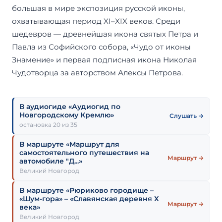
большая в мире экспозиция русской иконы,
охватывающая период XI–XIX веков. Среди
шедевров — древнейшая икона святых Петра и
Павла из Софийского собора, «Чудо от иконы
Знамение» и первая подписная икона Николая
Чудотворца за авторством Алексы Петрова.
В аудиогиде «Аудиогид по
Новгородскому Кремлю»
Слушать →
остановка 20 из 35
В маршруте «Маршрут для
самостоятельного путешествия на
Маршрут →
автомобиле "Д...»
Великий Новгород
В маршруте «Рюриково городище –
«Шум-гора» – «Славянская деревня Х
Маршрут →
века»
Великий Новгород