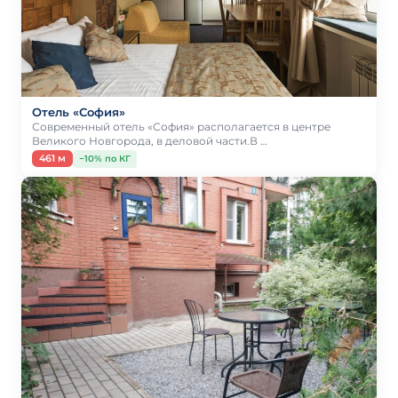
Отель «София»
Современный отель «София» располагается в центре
Великого Новгорода, в деловой части.В …
461 м
−10% по КГ