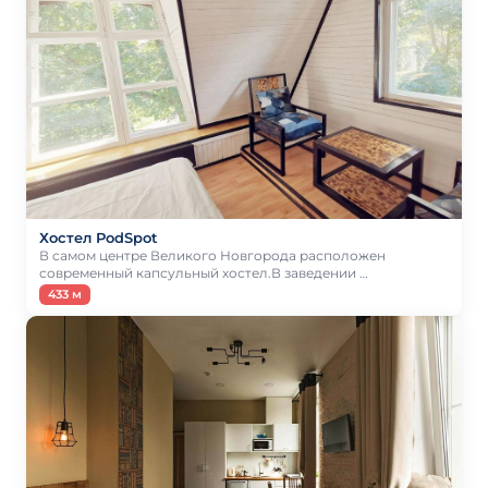
Хостел PodSpot
В самом центре Великого Новгорода расположен
современный капсульный хостел.В заведении …
433 м