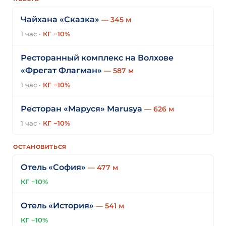
Чайхана «Сказка»
— 345 м
1 час
·
КГ −10%
Ресторанный комплекс на Волхове
«Фрегат Флагман»
— 587 м
1 час
·
КГ −10%
Ресторан «Маруся» Marusya
— 626 м
1 час
·
КГ −10%
ОСТАНОВИТЬСЯ
Отель «София»
— 477 м
КГ −10%
Отель «История»
— 541 м
КГ −10%