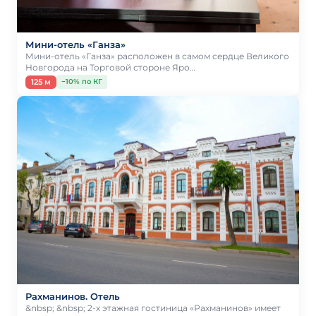
Мини-отель «Ганза»
Мини-отель «Ганза» расположен в самом сердце Великого
Новгорода на Торговой стороне Яро…
125 м
−10% по КГ
Рахманинов. Отель
&nbsp; &nbsp; 2-х этажная гостиница «Рахманинов» имеет