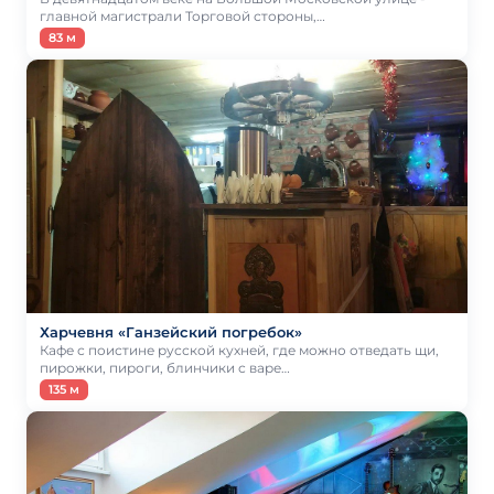
главной магистрали Торговой стороны,…
83 м
Харчевня «Ганзейский погребок»
Кафе с поистине русской кухней, где можно отведать щи,
пирожки, пироги, блинчики с варе…
135 м