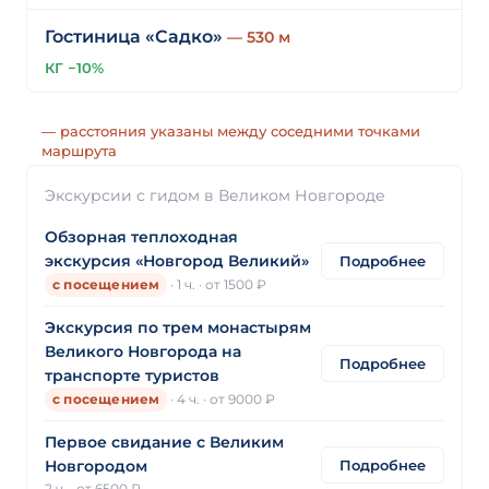
Гостиница «Садко»
— 530 м
КГ −10%
— расстояния указаны между соседними точками
маршрута
Экскурсии с гидом в Великом Новгороде
Обзорная теплоходная
экскурсия «Новгород Великий»
Подробнее
·
1 ч.
·
от 1500 ₽
с посещением
Экскурсия по трем монастырям
Великого Новгорода на
Подробнее
транспорте туристов
·
4 ч.
·
от 9000 ₽
с посещением
Первое свидание с Великим
Подробнее
Новгородом
2 ч.
·
от 6500 ₽