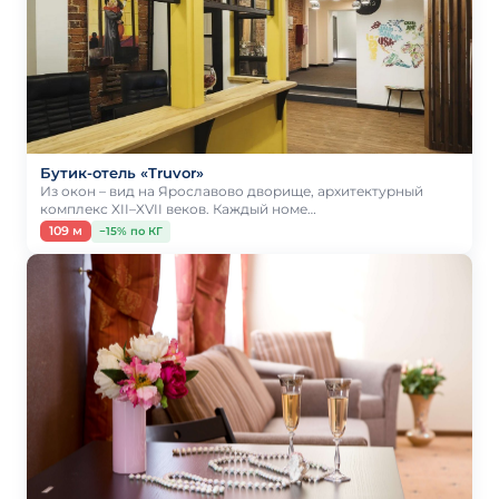
Бутик-отель «Truvor»
Из окон – вид на Ярославово дворище, архитектурный
комплекс XII–XVII веков. Каждый номе…
109 м
−15% по КГ