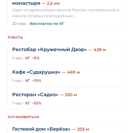
монастыря
— 2,5 км
Один из древнейших храмов России, построенный в
начале XII века преподобным…
20 мин
·
бесплатно по КГ
ПОЕСТЬ
Рестобар «Кружечный Двор»
— 428 м
1 час
·
КГ −5%
Кафе «Сударушка»
— 469 м
1 час
·
КГ −10%
Ресторан «Садко»
— 530 м
1 час
·
КГ −10%
ОСТАНОВИТЬСЯ
Гостевой дом «Берёза»
— 203 м