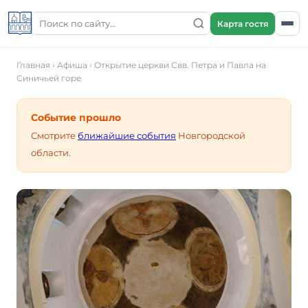
Карта гостя
Главная
›
Афиша
›
Открытие церкви Свв. Петра и Павла на
Синичьей горе
Событие прошло
Смотрите
ближайшие события
Новгородской
области.