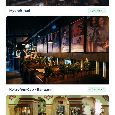
Mycroft паб
–10% по КГ
Коктейль-бар «Вандам»
–10% по КГ