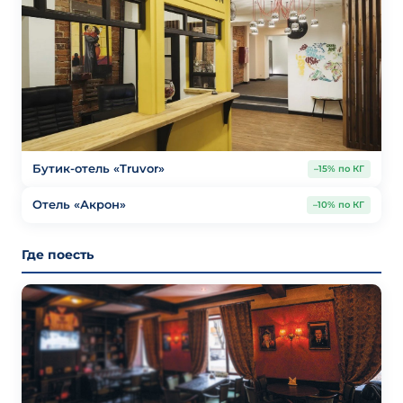
Бутик-отель «Truvor»
–15% по КГ
Отель «Акрон»
–10% по КГ
Где поесть