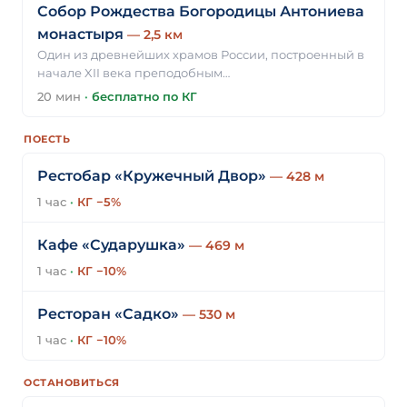
Собор Рождества Богородицы Антониева
монастыря
— 2,5 км
Один из древнейших храмов России, построенный в
начале XII века преподобным…
20 мин
·
бесплатно по КГ
ПОЕСТЬ
Рестобар «Кружечный Двор»
— 428 м
1 час
·
КГ −5%
Кафе «Сударушка»
— 469 м
1 час
·
КГ −10%
Ресторан «Садко»
— 530 м
1 час
·
КГ −10%
ОСТАНОВИТЬСЯ