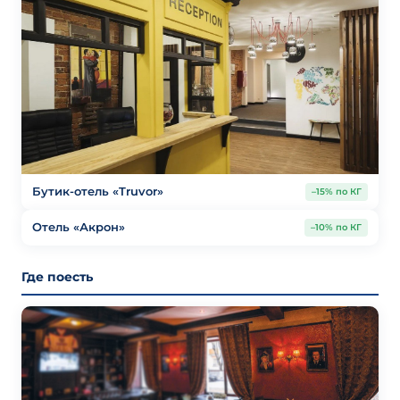
Бутик-отель «Truvor»
–15% по КГ
Отель «Акрон»
–10% по КГ
Где поесть