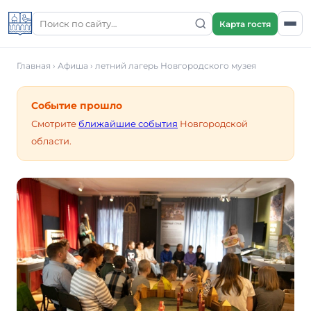
Карта гостя
Главная
›
Афиша
›
летний лагерь Новгородского музея
Событие прошло
Смотрите
ближайшие события
Новгородской
области.