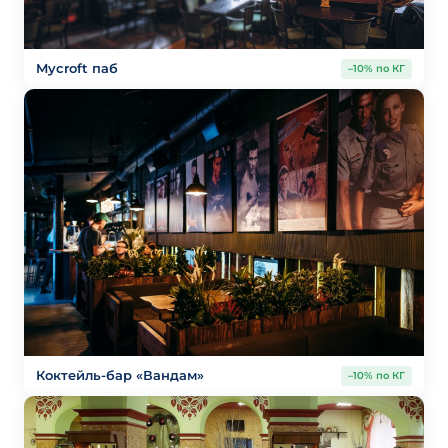
Mycroft паб
–10% по КГ
Коктейль-бар «Вандам»
–10% по КГ