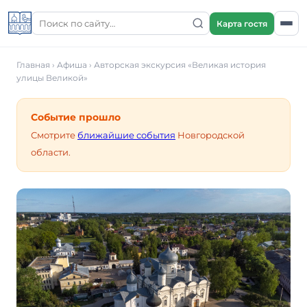
Карта гостя
Главная
›
Афиша
›
Авторская экскурсия «Великая история
улицы Великой»
Событие прошло
Смотрите
ближайшие события
Новгородской
области.