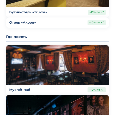
Бутик-отель «Truvor»
–15% по КГ
Отель «Акрон»
–10% по КГ
Где поесть
Mycroft паб
–10% по КГ