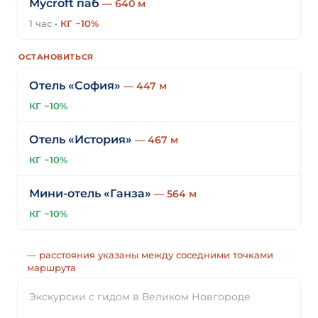
Mycroft паб
— 640 м
1 час
·
КГ −10%
ОСТАНОВИТЬСЯ
Отель «София»
— 447 м
КГ −10%
Отель «История»
— 467 м
КГ −10%
Мини-отель «Ганза»
— 564 м
КГ −10%
— расстояния указаны между соседними точками
маршрута
Экскурсии с гидом в Великом Новгороде