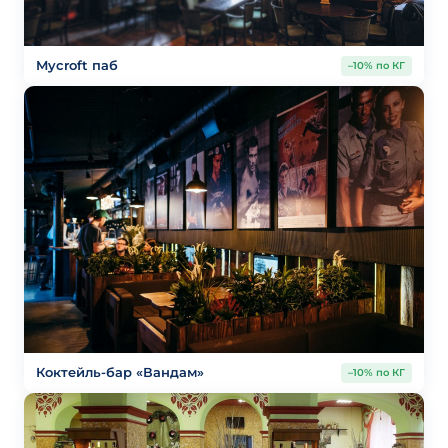
Mycroft паб
–10% по КГ
Коктейль-бар «Вандам»
–10% по КГ