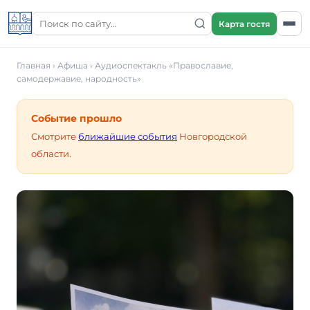
Карта гостя
Главная
›
Афиша
›
Аудиоспектакль «Православие,
самодержавие, народность»
Событие прошло
Смотрите
ближайшие события
Новгородской
области.