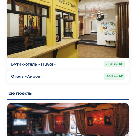
Бутик-отель «Truvor»
–15% по КГ
Отель «Акрон»
–10% по КГ
Где поесть