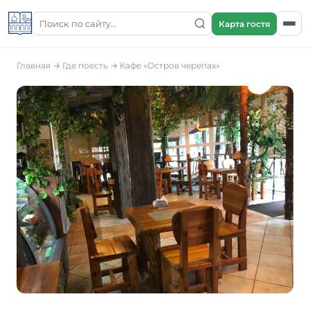
Карта гостя
Главная
→
Где поесть
→
Кафе «Остров черепах»