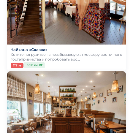
Чайхана «Сказка»
Хотите погрузиться в незабываемую атмосферу восточного
гостеприимства и попробовать аро…
117 м
−10% по КГ