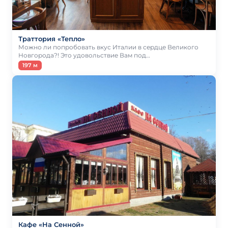
Траттория «Тепло»
Можно ли попробовать вкус Италии в сердце Великого
Новгорода?! Это удовольствие Вам под…
197 м
Кафе «На Сенной»