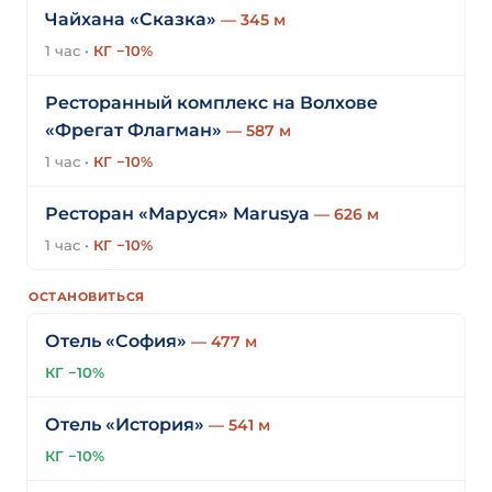
Чайхана «Сказка»
— 345 м
1 час
·
КГ −10%
Ресторанный комплекс на Волхове
«Фрегат Флагман»
— 587 м
1 час
·
КГ −10%
Ресторан «Маруся» Marusya
— 626 м
1 час
·
КГ −10%
ОСТАНОВИТЬСЯ
Отель «София»
— 477 м
КГ −10%
Отель «История»
— 541 м
КГ −10%