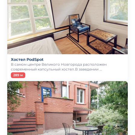
Хостел PodSpot
В самом центре Великого Новгорода расположен
современный капсульный хостел.В заведении …
289 м