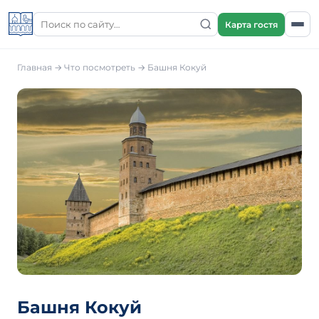
Карта гостя
Главная
→
Что посмотреть
→
Башня Кокуй
Башня Кокуй