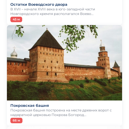
Остатки Воеводского двора
В XVII – начале XVIII века в юго-западной части
Новгородского кремля располагался Воево…
45 м
Покровская башня
Покровская башня построена на месте древних ворот с
надвратной церковью Покрова Богород…
66 м