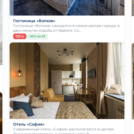
Гостиница «Волхов»
Гостиница «Волхов» находится в самом центре города, в
двух минутах ходьбы от Кремля. Со…
123 м
−10% по КГ
Отель «София»
Современный отель «София» располагается в центре
Великого Новгорода, в деловой части.В …