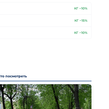
КГ −10%
КГ −15%
КГ −10%
Что посмотреть