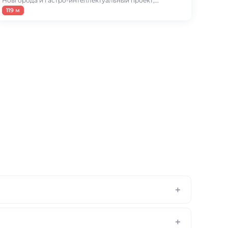
Новгорода и гастро-интеллектуальный проект,…
119 м