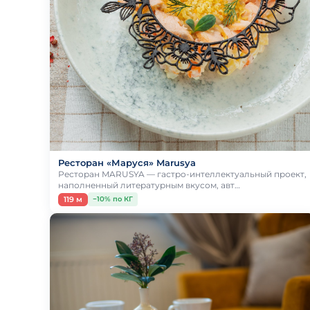
Ресторан «Маруся» Marusya
Ресторан MARUSYA — гастро-интеллектуальный проект,
наполненный литературным вкусом, авт…
119 м
−10% по КГ