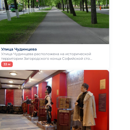
Улица Чудинцева
Улица Чудинцева расположена на исторической
территории Загородского конца Софийской сто…
33 м