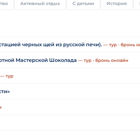
тво
Активный отдых
С детьми
История
стацией черных щей из русской печи).
— тур · бронь 
уютной Мастерской Шоколада
— тур · бронь онлайн
— тур
сти»
м