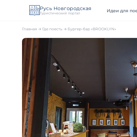
Русь Новгородская
Идеи для пое
Туристический портал
Главная
→
Где поесть
→
Бургер-бар «BROOKLYN»