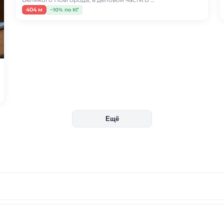
404 м
−10% по КГ
Ещё