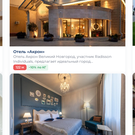
Отель «Акрон»
Отель Акрон Великий Новгород, участник Radisson
Individuals, предлагает идеальный город…
122 м
−10% по КГ