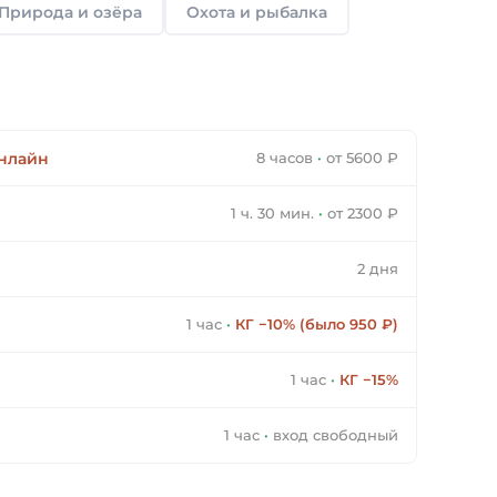
Природа и озёра
Охота и рыбалка
онлайн
8 часов
·
от 5600 ₽
1 ч. 30 мин.
·
от 2300 ₽
2 дня
1 час
·
КГ −10% (было 950 ₽)
1 час
·
КГ −15%
1 час
·
вход свободный