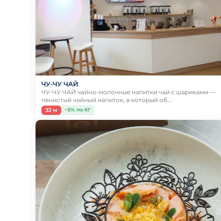
ЧУ-ЧУ ЧАЙ
ЧУ-ЧУ ЧАЙ чайно-молочные напитки чай с шариками —
пенистый чайный напиток, в который об…
32 м
−5% по КГ