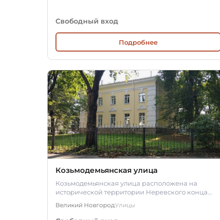
Свободный вход
Подробнее
Козьмодемьянская улица
Козьмодемьянская улица расположена на
исторической территории Неревского конца
Софийской стороны Великого Новгорода и…
Великий Новгород
Улицы