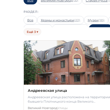
Все
Великий Новгород
Старая Русса
(30)
(1
РАЗДЕЛ:
Все
Храмы и монастыри
Музеи
(201)
(185)
Выставки
Детский отдых
Улицы
(38)
(37)
(33)
Ещё 3 ▾
Гастрономический туризм
Оздоровительн
(10)
Андреевская улица
Андреевская улица расположена на территори
бывшего Плотницкого конца Великого
Новгорода. Она соединяет земляной вал…
Великий Новгород
Улицы