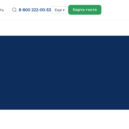
ть
8 800 222-00-53
Карта гостя
Ещё ▾