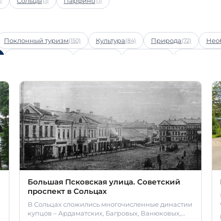
Сольцы
Парфино
)
(1)
(1)
Поклонный туризм
Культура
Природа
Нео
(150)
(84)
(72)
Развлечения
Здания
Муралы
Активный о
(32)
(31)
(22)
ый туризм
Пляжный отдых
Приключения
(5)
(2)
(1)
Большая Псковская улица. Советский
проспект в Сольцах
и
В Сольцах сложились многочисленные династии
купцов – Ардаматских, Багровых, Ванюковых,