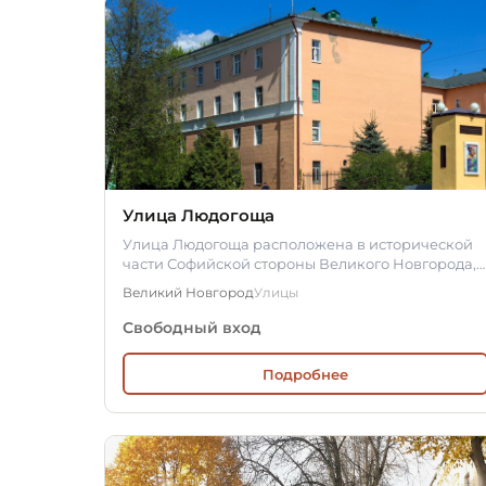
Улица Людогоща
Улица Людогоща расположена в исторической
части Софийской стороны Великого Новгорода,
являясь своеобразной границей…
Великий Новгород
Улицы
Свободный вход
Подробнее