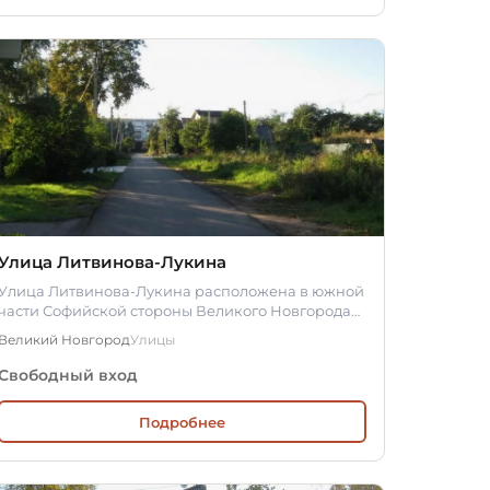
Улица Литвинова-Лукина
Улица Литвинова-Лукина расположена в южной
части Софийской стороны Великого Новгорода
на исторической территории Людина…
Великий Новгород
Улицы
Свободный вход
Подробнее