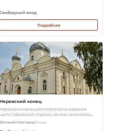
Свободный вход
Подробнее
Неревский конец
Неревский конец располагался в северной
части Софийской стороны, за ним начиналась
Водская пятина Новгородской земли.…
Великий Новгород
Улицы