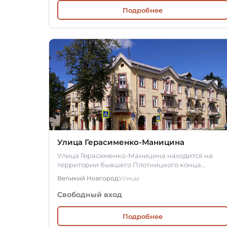
Подробнее
Улица Герасименко-Маницина
Улица Герасименко-Маницина находится на
территории бывшего Плотницкого конца
Торговой стороны Великого Новгорода. Она…
Великий Новгород
Улицы
Свободный вход
Подробнее