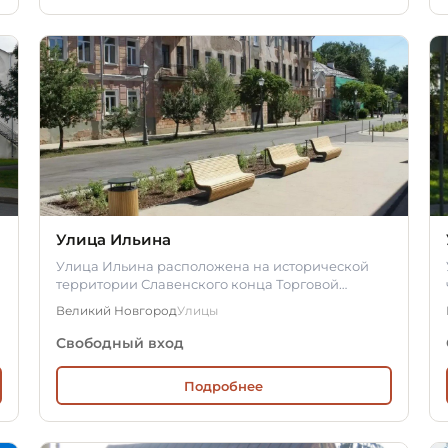
Улица Ильина
Улица Ильина расположена на исторической
территории Славенского конца Торговой
стороны Великого Новгорода и соединяет…
Великий Новгород
Улицы
Свободный вход
Подробнее