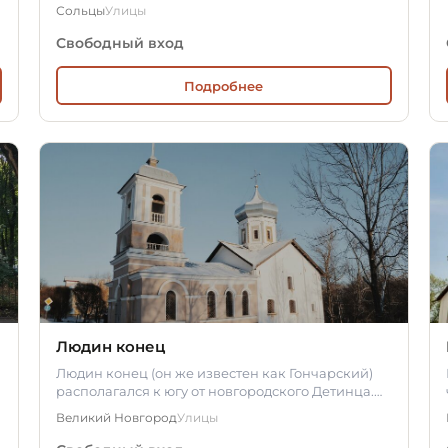
Красиковых, Боговских, Юлиных,…
Сольцы
Улицы
Свободный вход
Подробнее
Людин конец
Людин конец (он же известен как Гончарский)
располагался к югу от новгородского Детинца.
Впервые упоминания о Людином…
Великий Новгород
Улицы