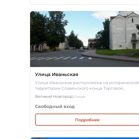
Улица Иваньская
Улица Иваньская расположена на исторической
территории Славенского конца Торговой
стороны Великого Новгорода, в…
Великий Новгород
Улицы
Свободный вход
Подробнее