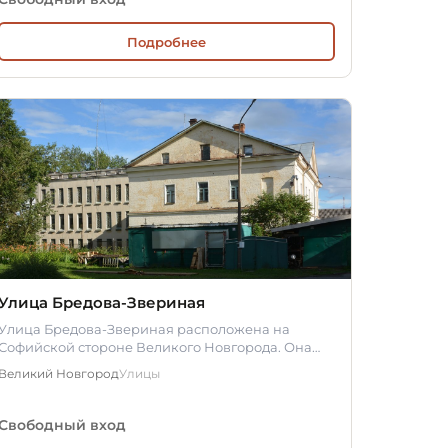
Подробнее
Улица Бредова-Звериная
Улица Бредова-Звериная расположена на
Софийской стороне Великого Новгорода. Она
проходит от перекрёстка улиц Великой и…
Великий Новгород
Улицы
Свободный вход