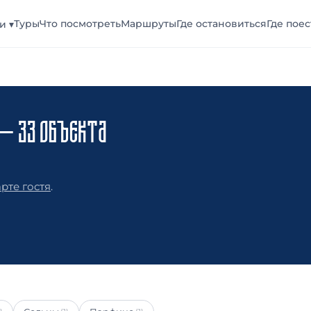
Туры
Что посмотреть
Маршруты
Где остановиться
Где поес
и ▾
— 33 ОБЪЕКТА
рте гостя
.