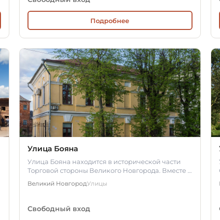
Подробнее
Улица Бояна
Улица Бояна находится в исторической части
Торговой стороны Великого Новгорода. Вместе с
её логическим продолжением –…
Великий Новгород
Улицы
Свободный вход