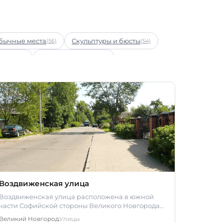
бычные места
Скульптуры и бюсты
(56)
(54)
тдых
Охота и рыбалка
(20)
(18)
Воздвиженская улица
Воздвиженская улица расположена в южной
части Софийской стороны Великого Новгорода
на исторической территории Людина…
Великий Новгород
Улицы