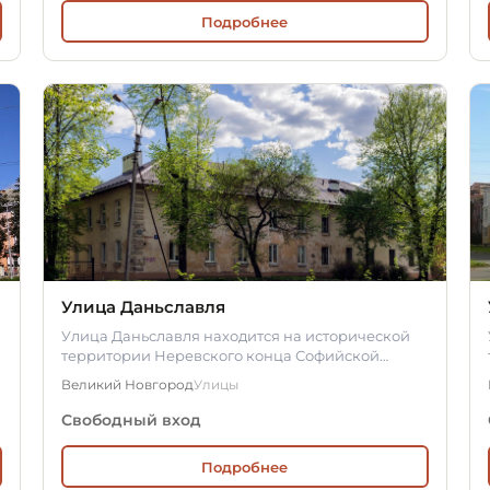
Подробнее
Улица Даньславля
Улица Даньславля находится на исторической
территории Неревского конца Софийской
стороны Великого Новгорода и соединяет…
Великий Новгород
Улицы
Свободный вход
Подробнее