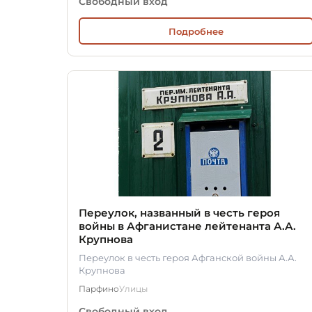
Свободный вход
Подробнее
Переулок, названный в честь героя
войны в Афганистане лейтенанта А.А.
Крупнова
Переулок в честь героя Афганской войны А.А.
Крупнова
Парфино
Улицы
Свободный вход