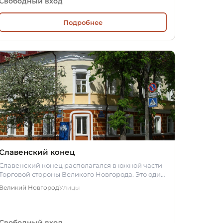
Свободный вход
Подробнее
Славенский конец
Славенский конец располагался в южной части
Торговой стороны Великого Новгорода. Это один
из трёх концов (наряду с…
Великий Новгород
Улицы
Свободный вход