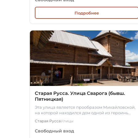
Подробнее
Старая Русса. Улица Сварога (бывш.
Пятницкая)
Эта улица является прообразом Михайловской,
на которой находился дом одной из героинь
романа «Братья Карамазовы»…
Старая Русса
Улицы
Свободный вход