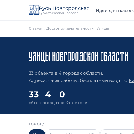
Русь Новгородская
Идеи для поездк
Туристический портал
Главная
›
Достопримечательности
› Улицы
УЛИЦЫ НОВГОРОДСКОЙ ОБЛАСТИ 
33 объекта в 4 городах области.
Адреса, часы работы, бесплатный вход по
Ка
33
4
0
объекта
города
по Карте гостя
ГОРОД: