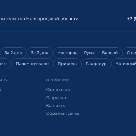
ительства Новгородской области
+7 
За 2 дня
За 3 дня
Новгород — Русса — Валдай
С д
ные
Паломничество
Природа
Гастротур
Активный
ИКУ
О ПРОЕКТЕ
я
Карта гостя
О проекте
Контакты
и
Обратная связь