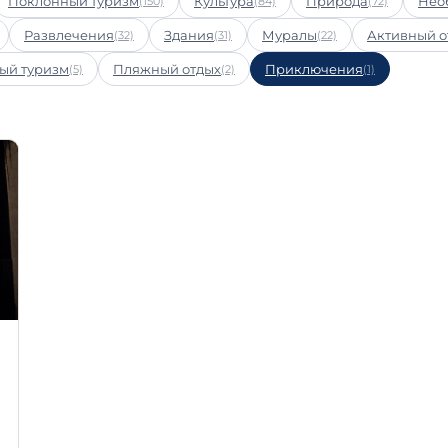
Поклонный туризм
Культура
Природа
Нео
(150)
(84)
(72)
Развлечения
Здания
Муралы
Активный о
(32)
(31)
(22)
ый туризм
Пляжный отдых
Приключения
(5)
(2)
(1)