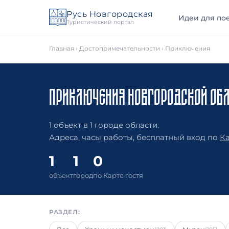
Русь Новгородская
Идеи для пое
Туристический портал
Главная
›
Достопримечательности
› Приключения
ПРИКЛЮЧЕНИЯ НОВГОРОДСКОЙ ОБ
1 объект в 1 городе области.
Адреса, часы работы, бесплатный вход по
Ка
1
1
0
объект
город
по Карте гостя
РАЗДЕЛ: