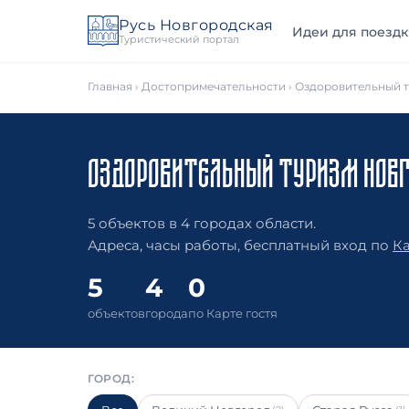
Русь Новгородская
Идеи для поездк
Туристический портал
Главная
›
Достопримечательности
› Оздоровительный 
ОЗДОРОВИТЕЛЬНЫЙ ТУРИЗМ НОВГ
5 объектов в 4 городах области.
Адреса, часы работы, бесплатный вход по
Ка
5
4
0
объектов
города
по Карте гостя
ГОРОД: