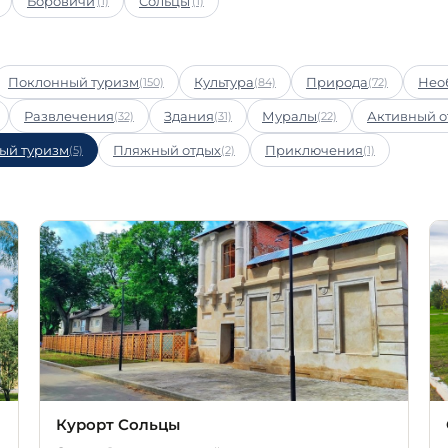
Боровичи
Сольцы
(1)
(1)
Поклонный туризм
Культура
Природа
Нео
(150)
(84)
(72)
Развлечения
Здания
Муралы
Активный о
(32)
(31)
(22)
ый туризм
Пляжный отдых
Приключения
(5)
(2)
(1)
Курорт Сольцы