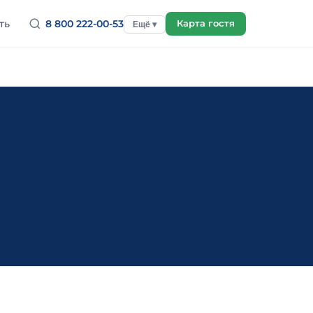
ть
8 800 222-00-53
Карта гостя
Ещё ▾