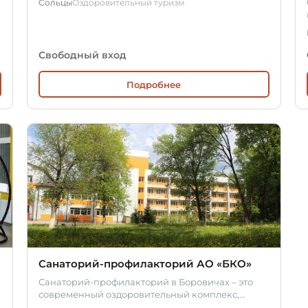
Сольцы
Оздоровительный туризм
Свободный вход
Подробнее
Санаторий-профилакторий АО «БКО»
Санаторий-профилакторий в Боровичах – это
современный оздоровительный комплекс,
который гостеприимно принимает гостей…