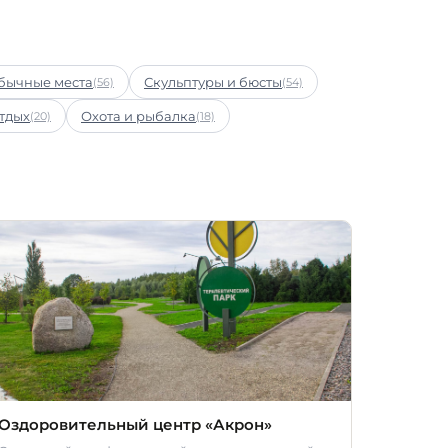
бычные места
Скульптуры и бюсты
(56)
(54)
тдых
Охота и рыбалка
(20)
(18)
Оздоровительный центр «Акрон»