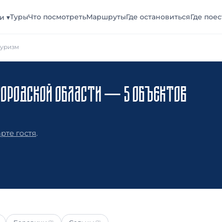
Туры
Что посмотреть
Маршруты
Где остановиться
Где поес
и ▾
туризм
ОРОДСКОЙ ОБЛАСТИ — 5 ОБЪЕКТОВ
рте гостя
.