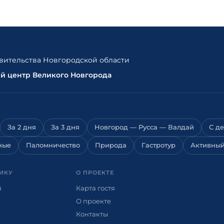
ительства Новгородской области
ый центр Великого Новгорода
За 2 дня
За 3 дня
Новгород — Русса — Валдай
С д
ные
Паломничество
Природа
Гастротур
Активный
ИКУ
О ПРОЕКТЕ
я
Карта гостя
О проекте
Контакты