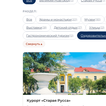
Все
Великий Новгород
Старая Русса
(2)
(1)
РАЗДЕЛ:
Все
Храмы и монастыри
Музеи
(201)
(185)
Выставки
Детский отдых
Улицы
(38)
(37)
(33)
Гастрономический туризм
Оздоровительн
(10)
Свернуть ▴
Курорт «Старая Русса»