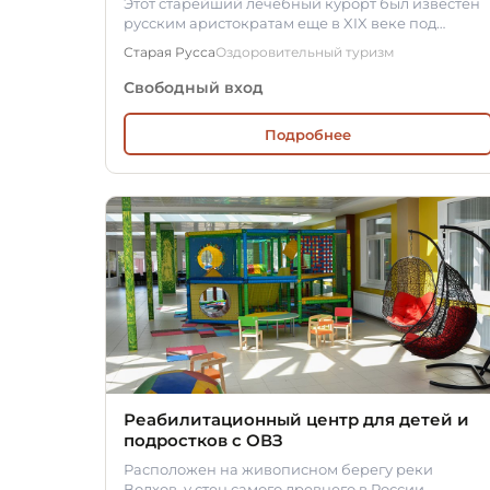
Этот старейший лечебный курорт был известен
русским аристократам еще в XIX веке под
названием «Старорусские минеральные…
Старая Русса
Оздоровительный туризм
Свободный вход
Подробнее
Реабилитационный центр для детей и
подростков с ОВЗ
Расположен на живописном берегу реки
Волхов, у стен самого древнего в России