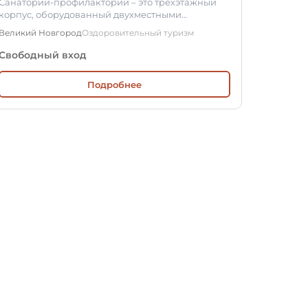
Санаторий-профилакторий – это трехэтажный
корпус, оборудованный двухместными
благоустроенными номерами и отделением…
Великий Новгород
Оздоровительный туризм
Свободный вход
Подробнее