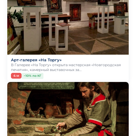
Арт-галерея «На Торгу»
В Галерее «На Торгу» открыта мастерская «Новгородская
печатня», камерный выставочных за…
4 м
−10% по КГ