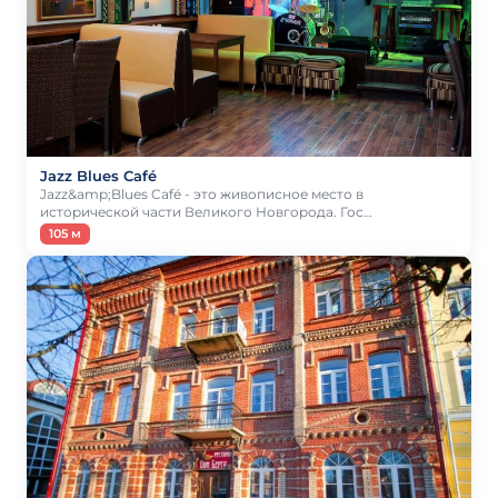
Jazz Blues Café
Jazz&amp;Blues Café - это живописное место в
исторической части Великого Новгорода. Гос…
105 м