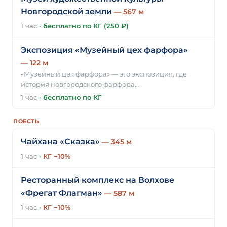
Новгородской земли
— 567 м
1 час
·
бесплатно по КГ (250 ₽)
Экспозиция «Музейный цех фарфора»
— 122 м
«Музейный цех фарфора» — это экспозиция, где
история новгородского фарфора…
1 час
·
бесплатно по КГ
ПОЕСТЬ
Чайхана «Сказка»
— 345 м
1 час
·
КГ −10%
Ресторанный комплекс на Волхове
«Фрегат Флагман»
— 587 м
1 час
·
КГ −10%