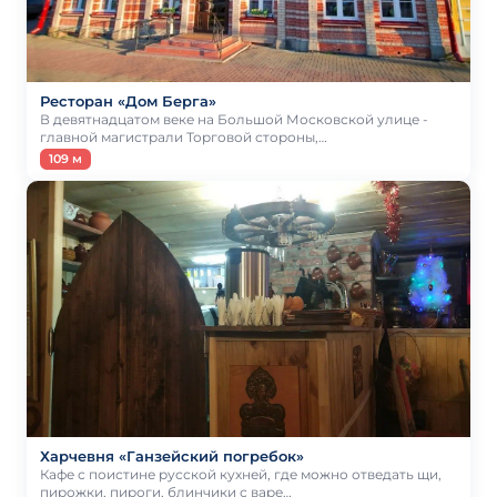
Ресторан «Дом Берга»
В девятнадцатом веке на Большой Московской улице -
главной магистрали Торговой стороны,…
109 м
Харчевня «Ганзейский погребок»
Кафе с поистине русской кухней, где можно отведать щи,
пирожки, пироги, блинчики с варе…