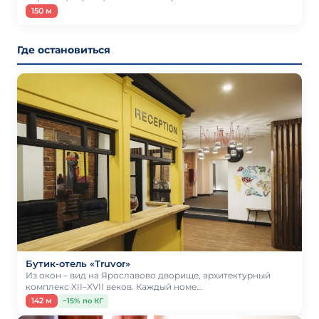
150 м
Где остановиться
Бутик-отель «Truvor»
Из окон – вид на Ярославово дворище, архитектурный
комплекс XII–XVII веков. Каждый номе…
142 м
−15% по КГ