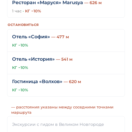
Ресторан «Маруся» Marusya
— 626 м
1 час
·
КГ −10%
ОСТАНОВИТЬСЯ
Отель «София»
— 477 м
КГ −10%
Отель «История»
— 541 м
КГ −10%
Гостиница «Волхов»
— 620 м
КГ −10%
— расстояния указаны между соседними точками
маршрута
Экскурсии с гидом в Великом Новгороде