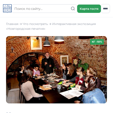
Карта гостя
Главная
→
Что посмотреть
→
Интерактивная экспозиция
«Новгородская печатня»
КГ –10%