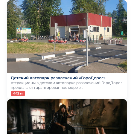
Детский автопарк развлечений «ГороДорог»
Аттракционы в детском автопарке развлечений ГороДорог
предлагают гарантированное море э…
442 м