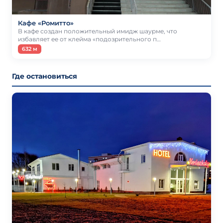
Кафе «Ромитто»
В кафе создан положительный имидж шаурме, что
избавляет ее от клейма «подозрительного п…
632 м
Где остановиться