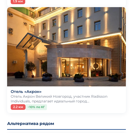
1.9 км
Отель «Акрон»
Отель Акрон Великий Новгород, участник Radisson
Individuals, предлагает идеальный город…
2.2 км
−10% по КГ
Альтернатива рядом