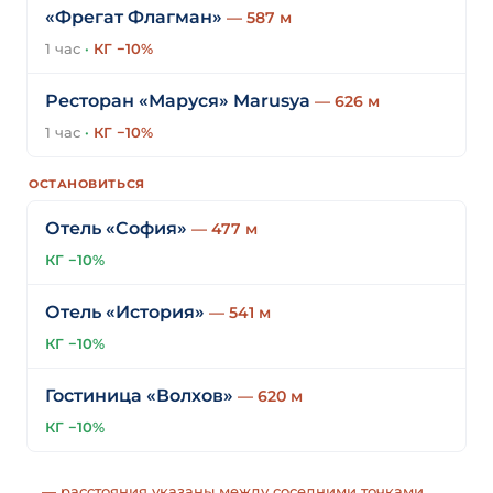
«Фрегат Флагман»
— 587 м
1 час
·
КГ −10%
Ресторан «Маруся» Marusya
— 626 м
1 час
·
КГ −10%
ОСТАНОВИТЬСЯ
Отель «София»
— 477 м
КГ −10%
Отель «История»
— 541 м
КГ −10%
Гостиница «Волхов»
— 620 м
КГ −10%
— расстояния указаны между соседними точками