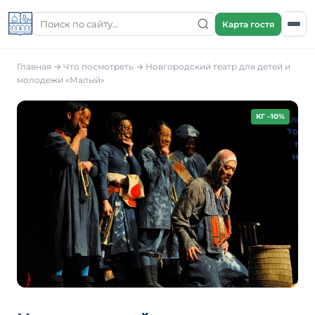
Карта гостя
Главная
→
Что посмотреть
→
Новгородский театр для детей и
молодежи «Малый»
КГ –10%