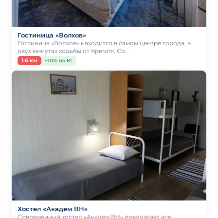
Гостиница «Волхов»
Гостиница «Волхов» находится в самом центре города, в
двух минутах ходьбы от Кремля. Со…
1.6 км
−10% по КГ
Хостел «Академ ВН»
Современный хостел «Академ ВН» предлагает все