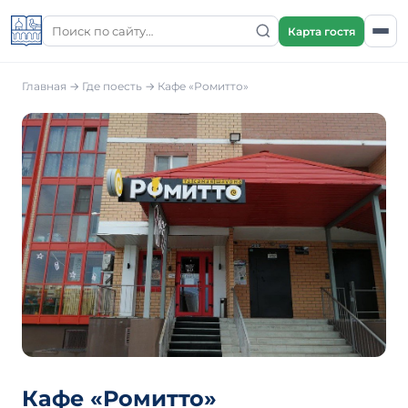
Карта гостя
Главная
→
Где поесть
→
Кафе «Ромитто»
Кафе «Ромитто»