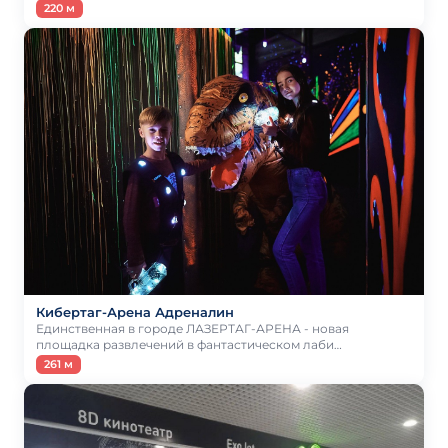
220 м
Кибертаг-Арена Адреналин
Единственная в городе ЛАЗЕРТАГ-АРЕНА - новая
площадка развлечений в фантастическом лаби…
261 м