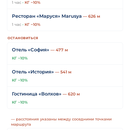
1 час
·
КГ −10%
Ресторан «Маруся» Marusya
— 626 м
1 час
·
КГ −10%
ОСТАНОВИТЬСЯ
Отель «София»
— 477 м
КГ −10%
Отель «История»
— 541 м
КГ −10%
Гостиница «Волхов»
— 620 м
КГ −10%
— расстояния указаны между соседними точками
маршрута