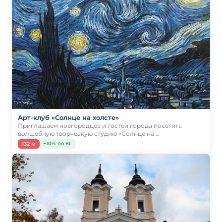
Арт-клуб «Солнце на холсте»
Приглашаем новгородцев и гостей города посетить
волшебную творческую студию «Солнце на …
132 м
−10% по КГ