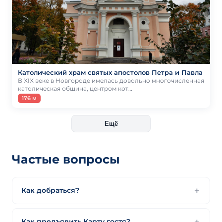
Католический храм святых апостолов Петра и Павла
В XIX веке в Новгороде имелась довольно многочисленная
католическая община, центром кот…
176 м
Ещё
Частые вопросы
Как добраться?
Как предъявить Карту гостя?