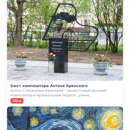
Бюст композитора Антона Аренского
Антон Степанович Аренский – талантливый русский
композитор и музыкальный педагог, учени…
130 м