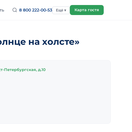
ть
8 800 222-00-53
Карта гостя
Ещё ▾
олнце на холсте»
т-Петербургская, д.10