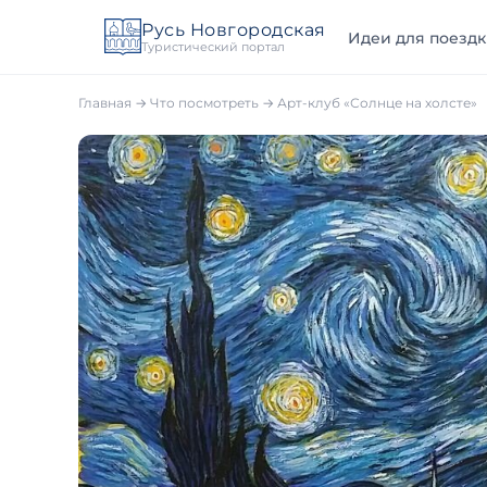
Русь Новгородская
Идеи для поездк
Туристический портал
Главная
→
Что посмотреть
→
Арт-клуб «Солнце на холсте»