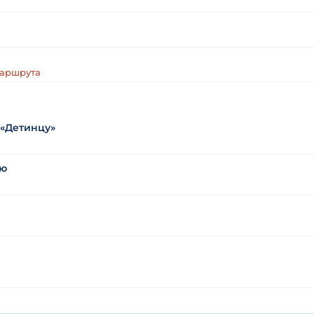
маршрута
 «Детинцу»
лю