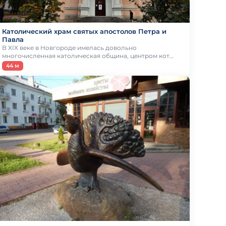
Католический храм святых апостолов Петра и
Павла
В XIX веке в Новгороде имелась довольно
многочисленная католическая община, центром кот…
44 м