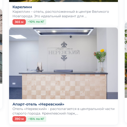
Карелинн
Кареллин – отель, расположенный в центре Великого
Новгорода. Это идеальный вариант для …
365 м
−10% по КГ
Апарт-отель «Неревский»
Отель «Неревский» - располагается в центральной части
старого города. Кремлевский парк,…
390 м
−15% по КГ