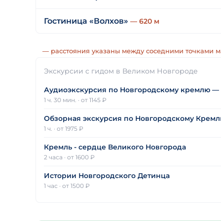
Гостиница «Волхов»
— 620 м
— расстояния указаны между соседними точками 
Экскурсии с гидом в Великом Новгороде
Аудиоэкскурсия по Новгородскому кремлю —
1 ч. 30 мин.
·
от 1145 ₽
Обзорная экскурсия по Новгородскому Крем
1 ч.
·
от 1975 ₽
Кремль - сердце Великого Новгорода
2 часа
·
от 1600 ₽
Истории Новгородского Детинца
1 час
·
от 1500 ₽