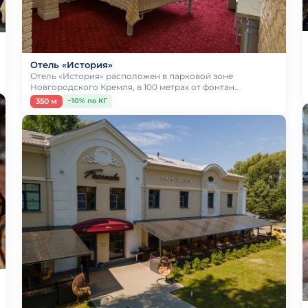
Отель «История»
Отель «История» расположен в парковой зоне
Новгородского Кремля, в 100 метрах от фонтан…
350 м
−10% по КГ