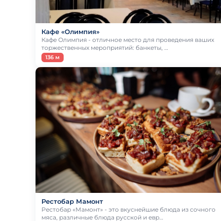
Кафе «Олимпия»
Кафе Олимпия - отличное место для проведения ваших
торжественных мероприятий: банкеты, …
136 м
Рестобар Мамонт
Рестобар «Мамонт» - это вкуснейшие блюда из сочного
мяса, различные блюда русской и евр…