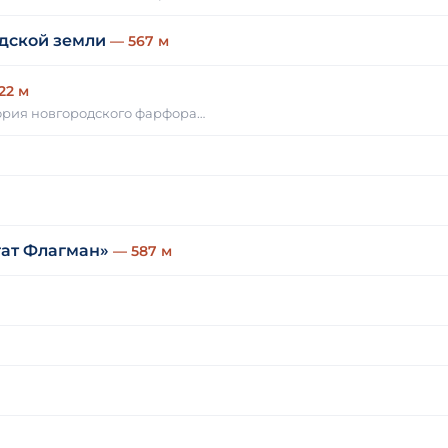
дской земли
— 567 м
22 м
тория новгородского фарфора…
гат Флагман»
— 587 м