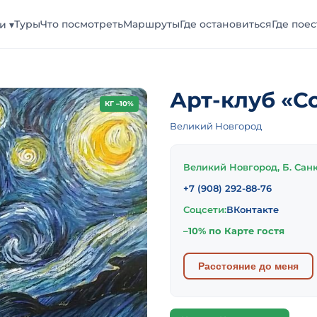
Туры
Что посмотреть
Маршруты
Где остановиться
Где поес
и ▾
Арт-клуб «С
КГ –10%
Великий Новгород
Великий Новгород, Б. Санк
+7 (908) 292-88-76
Соцсети:
ВКонтакте
–10% по Карте гостя
Расстояние до меня