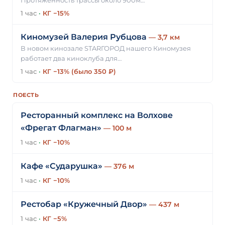
Протяженность трассы около 900м…
1 час
·
КГ −15%
Киномузей Валерия Рубцова
— 3,7 км
В новом кинозале STARГОРОД нашего Киномузея
работает два киноклуба для…
1 час
·
КГ −13% (было 350 ₽)
ПОЕСТЬ
Ресторанный комплекс на Волхове
«Фрегат Флагман»
— 100 м
1 час
·
КГ −10%
Кафе «Сударушка»
— 376 м
1 час
·
КГ −10%
Рестобар «Кружечный Двор»
— 437 м
1 час
·
КГ −5%