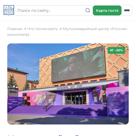
Карта гостя
Главная
→
Что посмотреть
→
Мультимедийный центр «Россия»
(кинотеатр)
КГ –20%