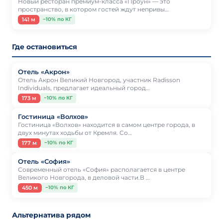
Новый ресторан премиум-класса «Проун» — это
пространство, в котором гостей ждут непривы…
141 м
−10% по КГ
Где остановиться
Отель «Акрон»
Отель Акрон Великий Новгород, участник Radisson
Individuals, предлагает идеальный город…
173 м
−10% по КГ
Гостиница «Волхов»
Гостиница «Волхов» находится в самом центре города, в
двух минутах ходьбы от Кремля. Со…
177 м
−10% по КГ
Отель «София»
Современный отель «София» располагается в центре
Великого Новгорода, в деловой части.В …
450 м
−10% по КГ
Альтернатива рядом