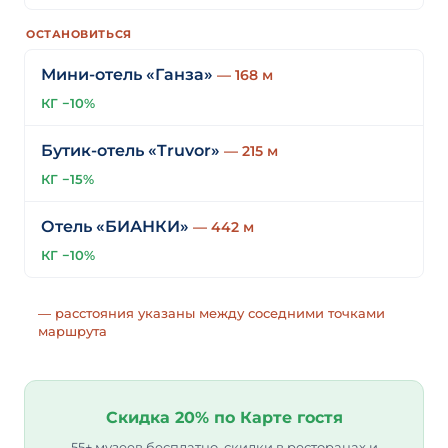
ОСТАНОВИТЬСЯ
Мини-отель «Ганза»
— 168 м
КГ −10%
Бутик-отель «Truvor»
— 215 м
КГ −15%
Отель «БИАНКИ»
— 442 м
КГ −10%
— расстояния указаны между соседними точками
маршрута
Скидка 20% по Карте гостя
55+ музеев бесплатно, скидки в ресторанах и