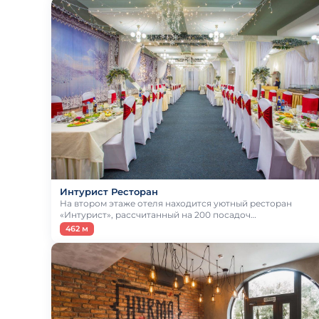
Интурист Ресторан
На втором этаже отеля находится уютный ресторан
«Интурист», рассчитанный на 200 посадоч…
462 м