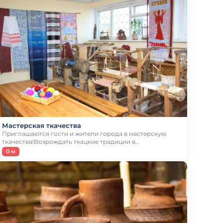
Мастерская ткачества
Приглашаются гости и жители города в мастерскую
ткачества!Возрождать ткацкие традиции в…
0 м