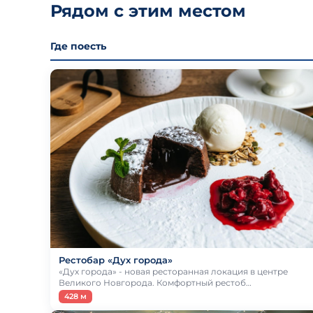
Рядом с этим местом
Где поесть
Рестобар «Дух города»
«Дух города» - новая ресторанная локация в центре
Великого Новгорода. Комфортный рестоб…
428 м