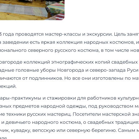
 года проводятся мастер-классы и экскурсии. Цель заня
 заведении есть яркая коллекция народных костюмов, 
онального северного русского костюма, в том числе но
Новгороде коллекций этнографических копий свадебных
арадные головные уборы Новгорода и северо-запада Рус
тличаются от подлинников. Но все они изготовлены по 
лекций.
нары-практикумы и стажировки для работников культур
разных предметов народной одежды, под руководством 
ие техники русских мастериц. Посетители мастерской з
о и девичьего народного костюма, о свадебных традиция
льчик, кувадку, вепсскую или северную берегиню. Самым
иля.