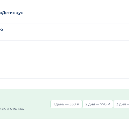
 «Детинцу»
лю
1 день — 550 ₽
2 дня — 770 ₽
3 дня —
нах и отелях.