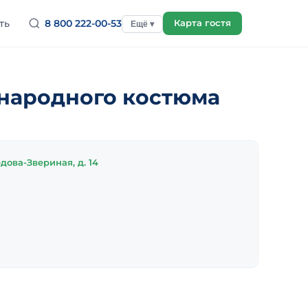
ть
8 800 222-00-53
Карта гостя
Ещё ▾
народного костюма
дова-Звериная, д. 14