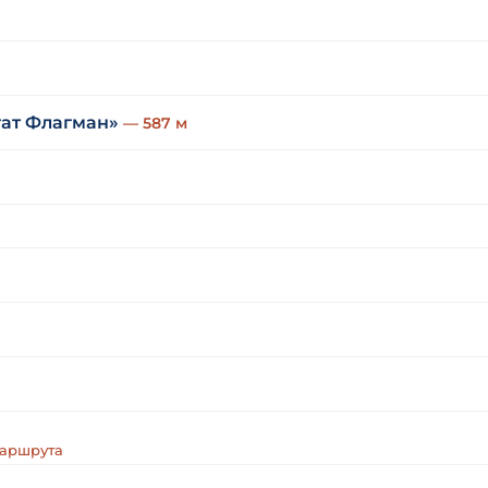
гат Флагман»
— 587 м
маршрута