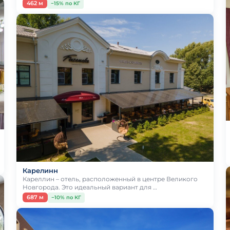
462 м
−15% по КГ
Карелинн
Кареллин – отель, расположенный в центре Великого
Новгорода. Это идеальный вариант для …
687 м
−10% по КГ