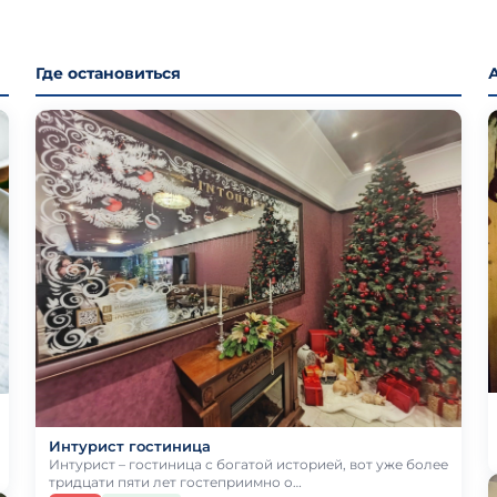
Где остановиться
Интурист гостиница
Интурист – гостиница с богатой историей, вот уже более
тридцати пяти лет гостеприимно о…