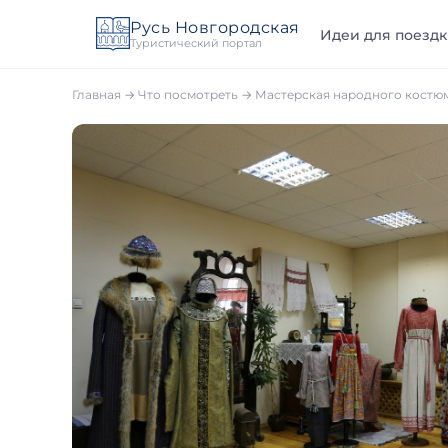
Русь Новгородская
Идеи для поездк
Туристический портал
Главная
→
Что посмотреть
→
Мастерская народного костю