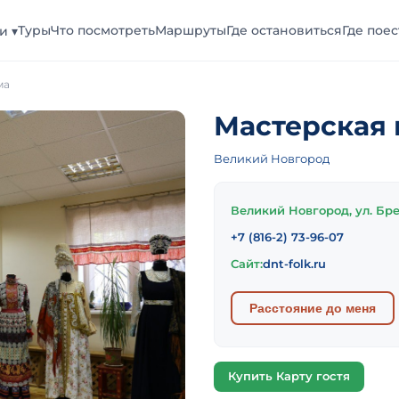
Туры
Что посмотреть
Маршруты
Где остановиться
Где поес
и ▾
ма
Мастерская 
Великий Новгород
Великий Новгород, ул. Бре
+7 (816-2) 73-96-07
Сайт:
dnt-folk.ru
Расстояние до меня
Купить Карту гостя