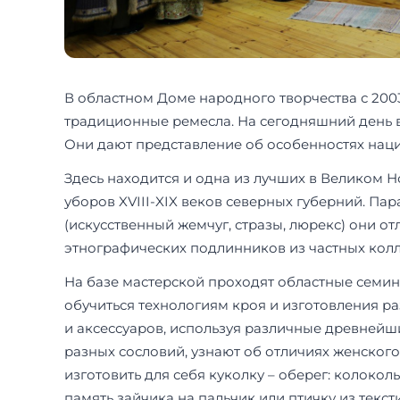
В областном Доме народного творчества с 2003
традиционные ремесла. На сегодняшний день в
Они дают представление об особенностях наци
Здесь находится и одна из лучших в Великом 
уборов XVIII-XIX веков северных губерний. П
(искусственный жемчуг, стразы, люрекс) они о
этнографических подлинников из частных кол
На базе мастерской проходят областные семи
обучиться технологиям кроя и изготовления 
и аксессуаров, используя различные древнейш
разных сословий, узнают об отличиях женског
изготовить для себя куколку – оберег: колоко
память зайчика на пальчик или птичку из текст