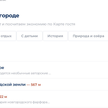
городе
 и посчитаем экономию по Карте гостя
 отдых
С детьми
История
Природа и озёра
ре
одятся необычные авторские …
дской земли
— 567 м
22 м
тория новгородского фарфора…