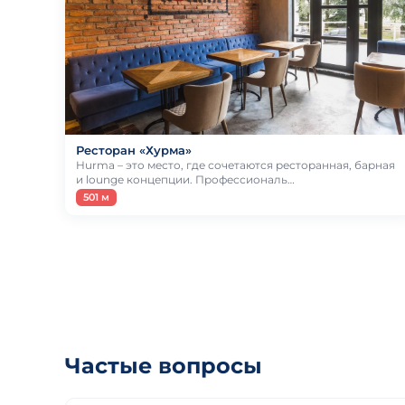
Ресторан «Хурма»
Hurma – это место, где сочетаются ресторанная, барная
и lounge концепции. Профессиональ…
501 м
Частые вопросы