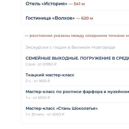
Отель «История»
— 541 м
Гостиница «Волхов»
— 620 м
— расстояния указаны между соседними точками 
Экскурсии с гидом в Великом Новгороде
СЕМЕЙНЫЕ ВЫХОДНЫЕ. ПОГРУЖЕНИЕ В СРЕДНЕВ
2 дня
·
от 20950 ₽
Ткацкий мастер-класс
2 ч.
·
от 1600 ₽
Мастер-класс по росписи фарфора в музейно
1 ч.
·
от 6500 ₽
Мастер-класс «Стань Шоколатье»
1 ч. 30 мин.
·
от 2000 ₽