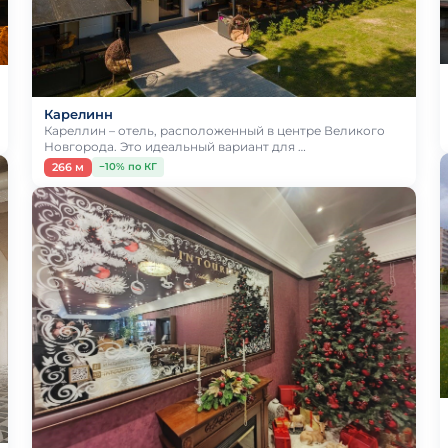
Карелинн
Кареллин – отель, расположенный в центре Великого
Новгорода. Это идеальный вариант для …
266 м
−10% по КГ