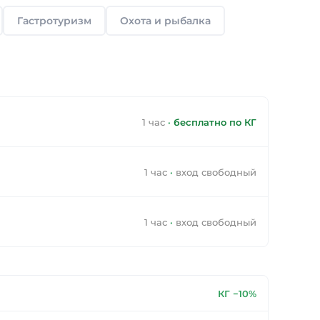
Гастротуризм
Охота и рыбалка
1 час
·
бесплатно по КГ
1 час
·
вход свободный
1 час
·
вход свободный
КГ −10%