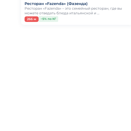
Ресторан «Fazenda» (Фазенда)
Ресторан «Fazenda» – это семейный ресторан, где вы
можете отведать блюда итальянской и …
266 м
−5% по КГ