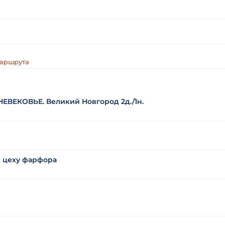
маршрута
ЕКОВЬЕ. Великий Новгород 2д./1н.
м цеху фарфора