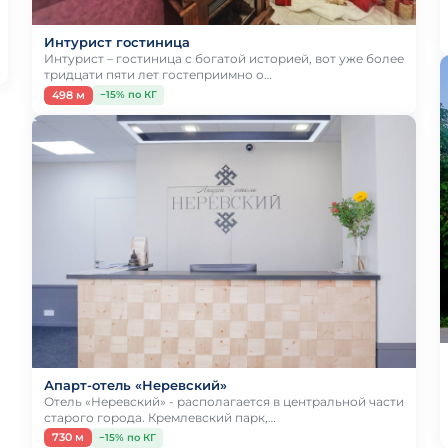
Интурист гостиница
Интурист – гостиница с богатой историей, вот уже более
тридцати пяти лет гостеприимно о…
498 м
−15% по КГ
Апарт-отель «Неревский»
Отель «Неревский» - располагается в центральной части
старого города. Кремлевский парк,…
730 м
−15% по КГ