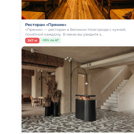
Ресторан «Пряник»
«Пряник» — ресторан в Великом Новгороде с кухней,
понятной каждому. В меню вы увидите з…
247 м
−10% по КГ