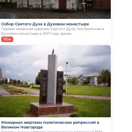
Собор Святого Духа в Духовом монастыре
Первая каменная церковь Святого Духа, построенная в
Духовом монастыре в 1357 году архие…
73 м
Мемориал жертвам политических репрессий в
Великом Новгороде
Памятный знак жертвам политических репрессий 1920-