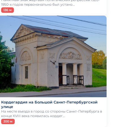
1950-х годов первоначально был устано…
136 м
Кордегардия на Большой Санкт-Петербургской
улице
На месте въезда в город со стороны Санкт-Петербурга в
конце XVIII века появилась кордег…
200 м