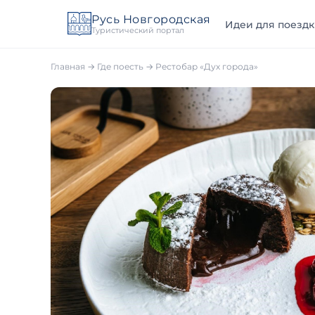
Русь Новгородская
Идеи для поездк
Туристический портал
Главная
→
Где поесть
→
Рестобар «Дух города»