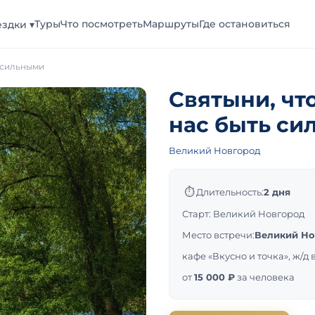
Туры
Что посмотреть
Маршруты
Где остановиться
здки ▾
ь сильными
Святыни, чт
нас быть с
Великий Новгород
⏱
Длительность:
2 дня
Старт: Великий Новгород
Место встречи:
Великий Но
кафе «Вкусно и точка», ж/д 
от
15 000 ₽
за человека