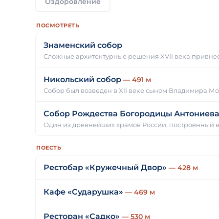
Оздоровление
ПОСМОТРЕТЬ
Знаменский собор
Сложные архитектурные решения XVII века привне
Никольский собор
— 491 м
Собор был возведен в XII веке сыном Владимира М
Собор Рождества Богородицы Антониев
Один из древнейших храмов России, построенный в
ПОЕСТЬ
Рестобар «Кружечный Двор»
— 428 м
Кафе «Сударушка»
— 469 м
Ресторан «Садко»
— 530 м