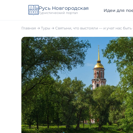
Русь Новгородская
Идеи для пое
Туристический портал
Главная
→
Туры
→ Святыни, что выстояли — и учат нас быт