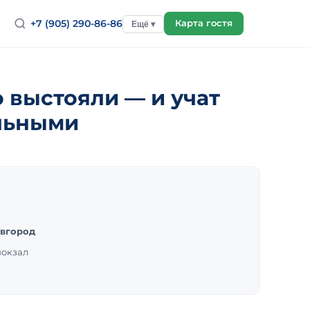
+7 (905) 290-86-86
Карта гостя
Ещё ▾
о выстояли — и учат
ильными
вгород
вокзал