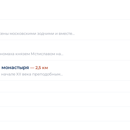
сены московскими зодчими и вместе…
ономаха князем Мстиславом на…
а монастыря
— 2,5 км
 начале XII века преподобным…