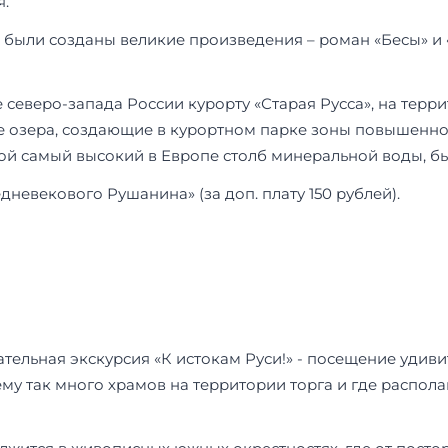
.
е были созданы великие произведения – роман «Бесы» и 
северо-запада России курорту «Старая Русса», на терр
ые озера, создающие в курортном парке зоны повышенно
ой самый высокий в Европе столб минеральной воды, б
невекового Рушанина» (за доп. плату 150 рублей).
ательная экскурсия «К истокам Руси!» - посещение удив
ему так много храмов на территории торга и где распол