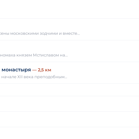
сены московскими зодчими и вместе…
ономаха князем Мстиславом на…
а монастыря
— 2,5 км
 начале XII века преподобным…