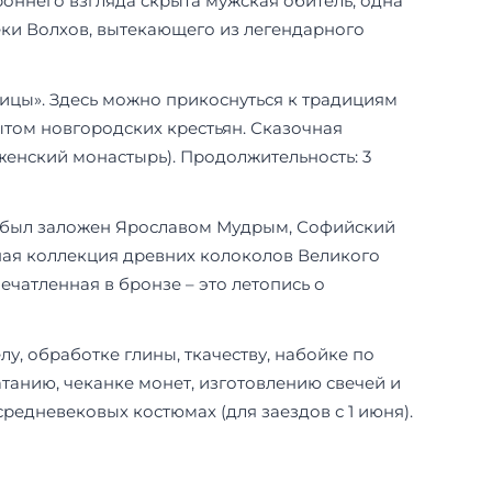
оннего взгляда скрыта мужская обитель, одна
еки Волхов, вытекающего из легендарного
ицы». Здесь можно прикоснуться к традициям
бытом новгородских крестьян. Сказочная
енский монастырь). Продолжительность: 3
г. был заложен Ярославом Мудрым, Софийский
ьная коллекция древних колоколов Великого
печатленная в бронзе – это летопись о
у, обработке глины, ткачеству, набойке по
танию, чеканке монет, изготовлению свечей и
средневековых костюмах (для заездов с 1 июня).