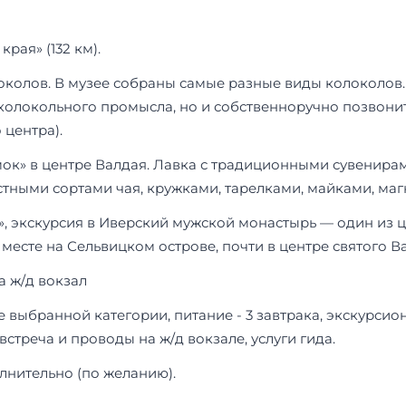
рая» (132 км).
колов. В музее собраны самые разные виды колоколов. З
колокольного промысла, но и собственноручно позвони
центра).
мок» в центре Валдая. Лавка с традиционными сувенир
тными сортами чая, кружками, тарелками, майками, ма
, экскурсия в Иверский мужской монастырь — один из 
месте на Сельвицком острове, почти в центре святого В
 ж/д вокзал
е выбранной категории, питание - 3 завтрака, экскурси
стреча и проводы на ж/д вокзале, услуги гида.
лнительно (по желанию).