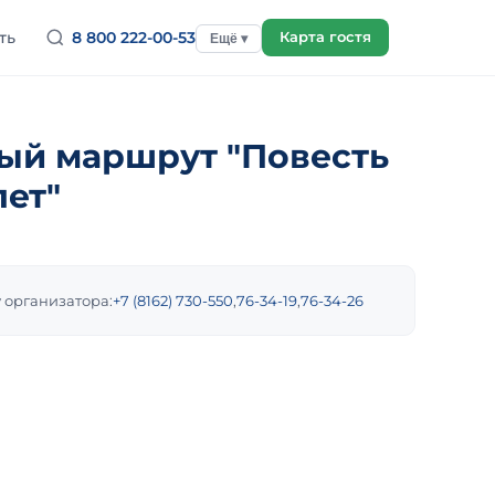
ть
8 800 222-00-53
Карта гостя
Ещё ▾
ый маршрут "Повесть
ет"
 организатора:
+7 (8162) 730-550
,
76-34-19
,
76-34-26