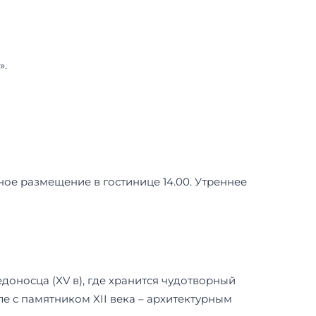
».
нное размещение в гостинице 14.00. Утреннее
доносца (XV в), где хранится чудотворный
ле с памятником XII века – архитектурным