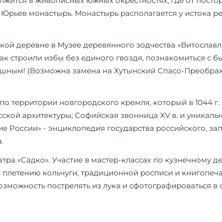
лжится в живописных южных окрестностях, где от постор
- Юрьев монастырь. Монастырь располагается у истока р
ой деревне в Музее деревянного зодчества «Витославл
как строили избы без единого гвоздя, познакомиться с 
ушным! (Возможна замена на Хутынский Спасо-Преображ
по территории новгородского кремля, который в 1044 
сской архитектуры; Софийская звонница XV в. и уникал
етие России» - энциклопедия государства российского, за
.
а «Садко». Участие в мастер-классах по кузнечному дел
и плетению кольчуги, традиционной росписи и книгопеча
 возможность пострелять из лука и сфотографироваться в 