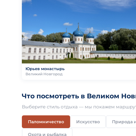
Юрьев монастырь
Великий Новгород
Что посмотреть в Великом Нов
Выберите стиль отдыха — мы покажем маршрут
Паломничество
Искусство
Природа и
Охота и рыбалка