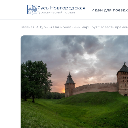
Русь Новгородская
Идеи для поездк
Туристический портал
Главная
→
Туры
→ Национальный маршрут "Повесть времен