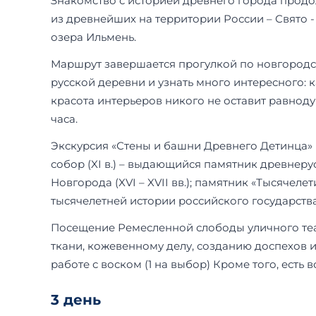
Знакомство с историей древнего города продо
из древнейших на территории России – Свято 
озера Ильмень.
Маршрут завершается прогулкой по новгородск
русской деревни и узнать много интересного: 
красота интерьеров никого не оставит равнод
часа.
Экскурсия «Стены и башни Древнего Детинца» 
собор (XI в.) – выдающийся памятник древнеру
Новгорода (XVI – XVII вв.); памятник «Тысячел
тысячелетней истории российского государства
Посещение Ремесленной слободы уличного театр
ткани, кожевенному делу, созданию доспехов 
работе с воском (1 на выбор) Кроме того, есть
3 день