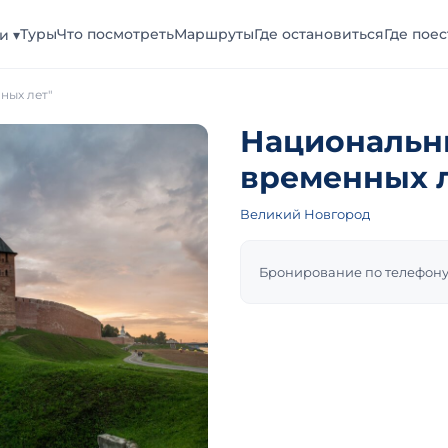
Туры
Что посмотреть
Маршруты
Где остановиться
Где поес
и ▾
ных лет"
Национальн
временных л
Великий Новгород
Бронирование по телефону