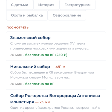
С детьми
История
Гастротуризм
Охота и рыбалка
Оздоровление
ПОСМОТРЕТЬ
Знаменский собор
Сложные архитектурные решения XVII века
привнесены московскими зодчими и вместе…
20 мин
·
бесплатно по КГ (250 ₽)
Никольский собор
— 491 м
Собор был возведен в XII веке сыном Владимира
Мономаха князем Мстиславом на…
20 мин
·
бесплатно по КГ
Собор Рождества Богородицы Антониева
монастыря
— 2,5 км
Один из древнейших храмов России, построенный в