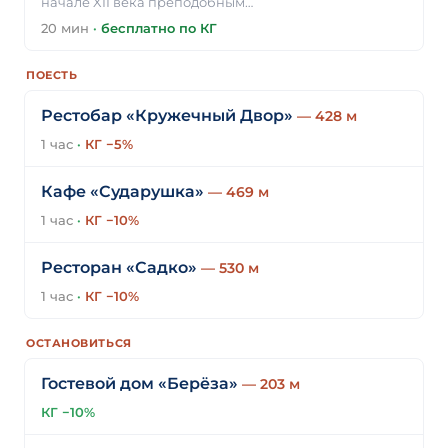
начале XII века преподобным…
20 мин
·
бесплатно по КГ
ПОЕСТЬ
Рестобар «Кружечный Двор»
— 428 м
1 час
·
КГ −5%
Кафе «Сударушка»
— 469 м
1 час
·
КГ −10%
Ресторан «Садко»
— 530 м
1 час
·
КГ −10%
ОСТАНОВИТЬСЯ
Гостевой дом «Берёза»
— 203 м
КГ −10%