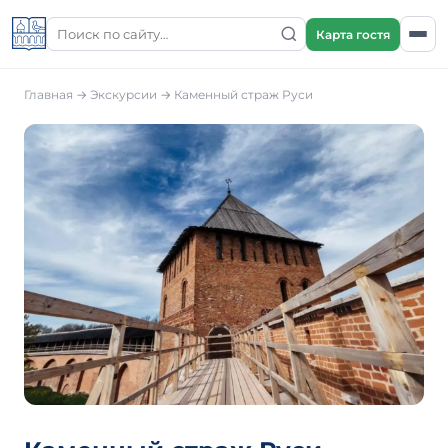
Карта гостя
Главная
→
Экскурсии
→ Каменный страж Руси