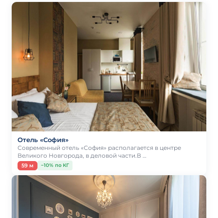
Отель «София»
Современный отель «София» располагается в центре
Великого Новгорода, в деловой части.В …
59 м
−10% по КГ