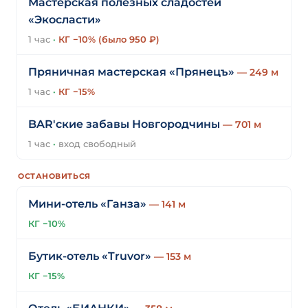
Мастерская полезных сладостей
«Экосласти»
1 час
·
КГ −10% (было 950 ₽)
Пряничная мастерская «Прянецъ»
— 249 м
1 час
·
КГ −15%
BAR'ские забавы Новгородчины
— 701 м
1 час
·
вход свободный
ОСТАНОВИТЬСЯ
Мини-отель «Ганза»
— 141 м
КГ −10%
Бутик-отель «Truvor»
— 153 м
КГ −15%