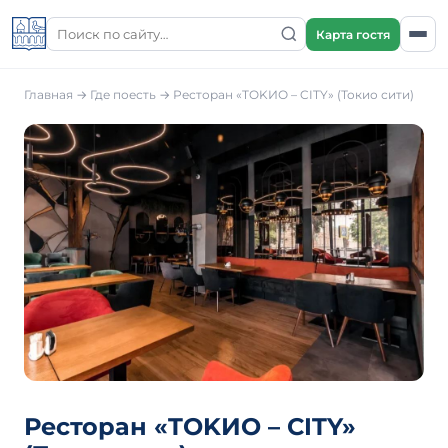
Карта гостя
Главная
→
Где поесть
→
Ресторан «TOKИО – CITY» (Токио сити)
Ресторан «TOKИО – CITY»