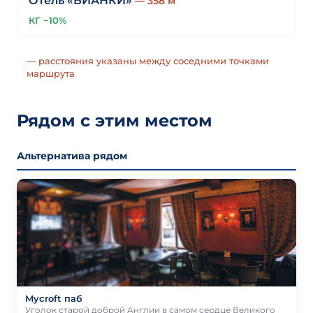
Отель «БИАНКИ»
— 358 м
КГ −10%
— расстояния указаны между соседними точками
маршрута
Рядом с этим местом
Альтернатива рядом
Mycroft паб
Уголок старой доброй Англии в самом сердце Великого