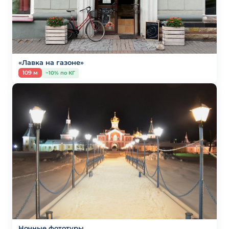
«Лавка на газоне»
109 м
−10% по КГ
Ночные фототуры