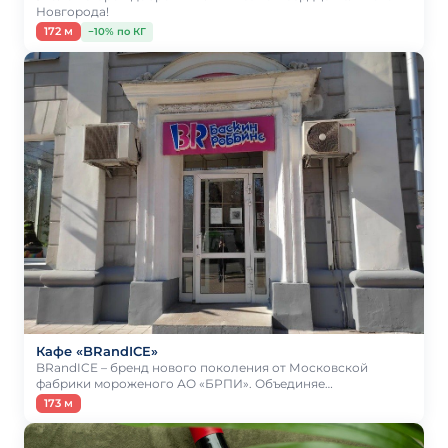
Новгорода!
172 м
−10% по КГ
Кафе «BRandICE»
BRandICE – бренд нового поколения от Московской
фабрики мороженого АО «БРПИ». Объединяе…
173 м