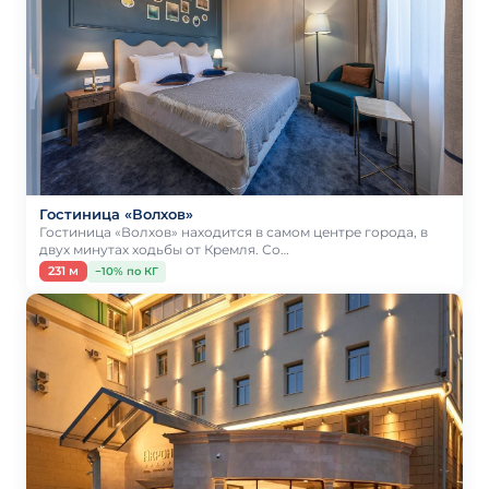
Гостиница «Волхов»
Гостиница «Волхов» находится в самом центре города, в
двух минутах ходьбы от Кремля. Со…
231 м
−10% по КГ