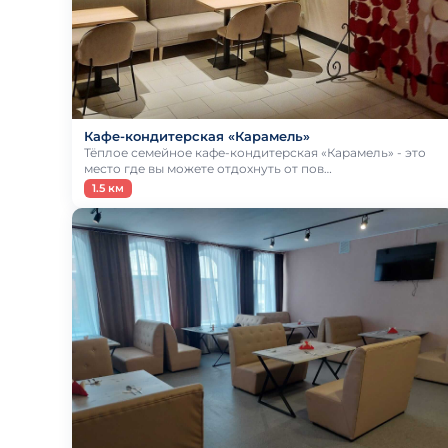
Кафе-кондитерская «Карамель»
Тёплое семейное кафе-кондитерская «Карамель» - это
место где вы можете отдохнуть от пов…
1.5 км