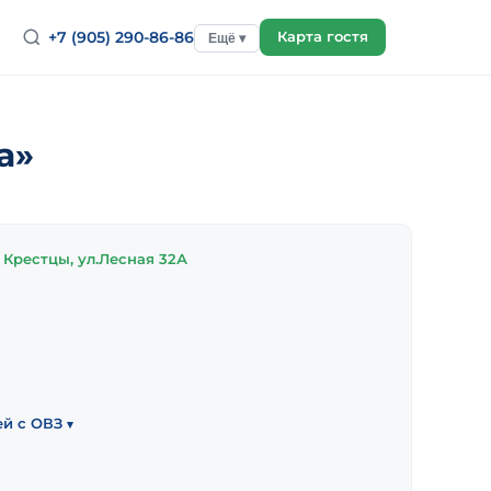
+7 (905) 290-86-86
Карта гостя
Ещё ▾
а»
 Крестцы, ул.Лесная 32А
ей с ОВЗ
▾