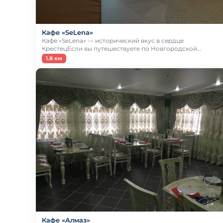
Кафе «SeLena»
Кафе «SeLena» — исторический вкус в сердце
КрестецЕсли вы путешествуете по Новгородской…
1.8 км
Кафе «Алмаз»