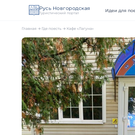
Русь Новгородская
Идеи для пое
Туристический портал
Главная
→
Где поесть
→
Кафе «Лагуна»