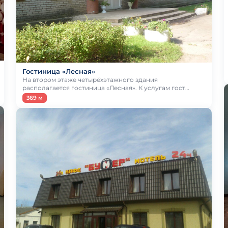
Гостиница «Лесная»
На втором этаже четырёхэтажного здания
располагается гостиница «Лесная». К услугам гост…
369 м