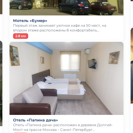
Мотель «Бумер»
Первый этаж занимает уютное кафе на 50 мест, на
втором этаже расположены 8 комфортабель…
2.8 км
Отель «Папина дача»
Отель «Папина дача» расположен в деревне Долгий-
Мост на трассе Москва – Санкт-Петербург…