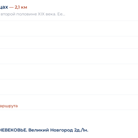
цах
— 2,1 км
второй половине XIX века. Ее…
маршрута
ЕКОВЬЕ. Великий Новгород 2д./1н.