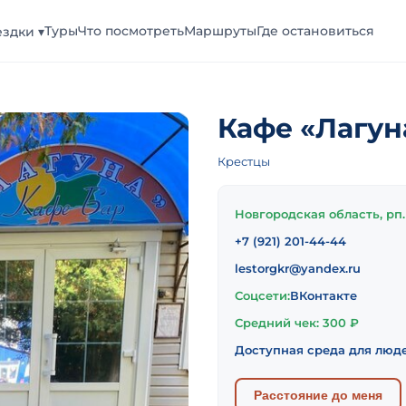
Туры
Что посмотреть
Маршруты
Где остановиться
здки ▾
Кафе «Лагун
Крестцы
Новгородская область, рп.
+7 (921) 201-44-44
lestorgkr@yandex.ru
Соцсети:
ВКонтакте
Средний чек: 300 ₽
Доступная среда для люд
Расстояние до меня