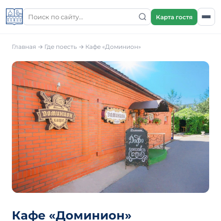
Карта гостя
Главная
→
Где поесть
→
Кафе «Доминион»
Кафе «Доминион»