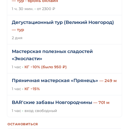
— тур · бронь онлайн
1 ч. 30 мин.
·
от 2300 ₽
Дегустационный тур (Великий Новгород)
— тур
2 дня
Мастерская полезных сладостей
«Экосласти»
1 час
·
КГ −10% (было 950 ₽)
Пряничная мастерская «Прянецъ»
— 249 м
1 час
·
КГ −15%
BAR'ские забавы Новгородчины
— 701 м
1 час
·
вход свободный
ОСТАНОВИТЬСЯ