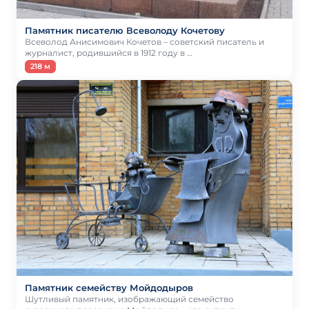
Памятник писателю Всеволоду Кочетову
Всеволод Анисимович Кочетов – советский писатель и
журналист, родившийся в 1912 году в …
218 м
Памятник семейству Мойдодыров
Шутливый памятник, изображающий семейство