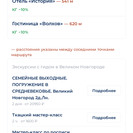
Отель «История»
— 541 м
КГ −10%
Гостиница «Волхов»
— 620 м
КГ −10%
— расстояния указаны между соседними точками
маршрута
Экскурсии с гидом в Великом Новгороде
СЕМЕЙНЫЕ ВЫХОДНЫЕ.
ПОГРУЖЕНИЕ В
Подробнее
СРЕДНЕВЕКОВЬЕ. Великий
Новгород 2д./1н.
2 дня
·
от 20950 ₽
Ткацкий мастер-класс
Подробнее
2 ч.
·
от 1600 ₽
Мастер-класс по росписи