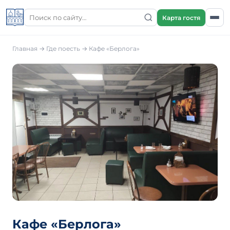
Карта гостя
Главная
→
Где поесть
→
Кафе «Берлога»
Кафе «Берлога»