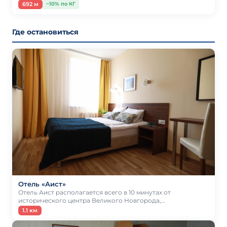
692 м
−10% по КГ
Где остановиться
Отель «Аист»
Отель Аист располагается всего в 10 минутах от
исторического центра Великого Новгорода,…
1.1 км