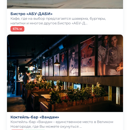
Бистро «АБУ-ДАБИ»
Кафе, где на выбор предлагается шаверма, бургеры,
напитки и многое другое.Бистро «АБУ-Д…
674 м
Коктейль-бар «Вандам»
Коктейль-бар «Вандам – единственное место в Великом
Новгороде, где Вы можете окунуться …