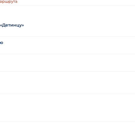
маршрута
 «Детинцу»
лю