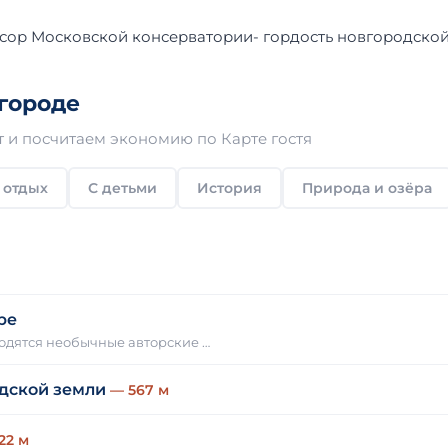
сор Московской консерватории- гордость новгородской
городе
 и посчитаем экономию по Карте гостя
 отдых
С детьми
История
Природа и озёра
ре
одятся необычные авторские …
дской земли
— 567 м
22 м