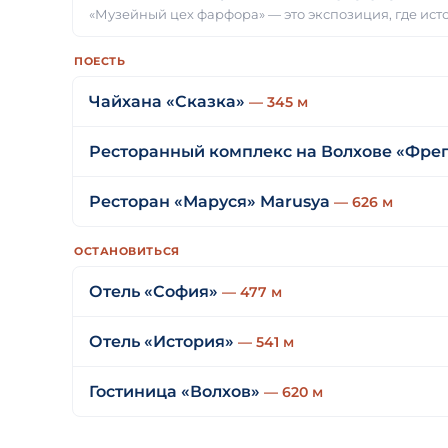
«Музейный цех фарфора» — это экспозиция, где ис
ПОЕСТЬ
Чайхана «Сказка»
— 345 м
Ресторанный комплекс на Волхове «Фре
Ресторан «Маруся» Marusya
— 626 м
ОСТАНОВИТЬСЯ
Отель «София»
— 477 м
Отель «История»
— 541 м
Гостиница «Волхов»
— 620 м