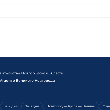
ительства Новгородской области
ый центр Великого Новгорода
За 2 дня
За 3 дня
Новгород — Русса — Валдай
С д