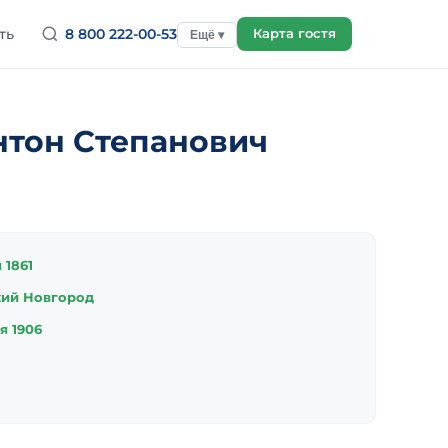
ть
8 800 222-00-53
Карта гостя
Ещё ▾
нтон Степанович
 1861
ий Новгород
я 1906