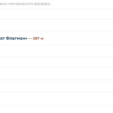
тория новгородского фарфора…
гат Флагман»
— 587 м