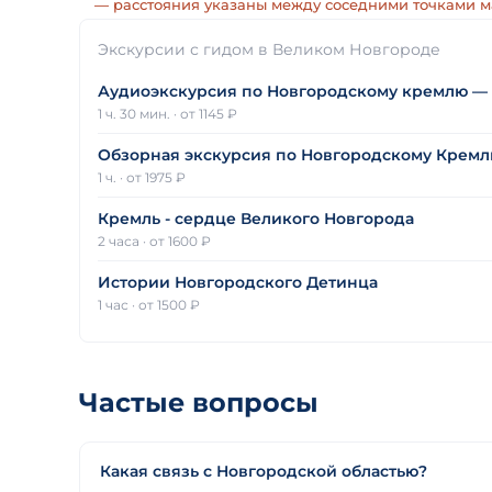
— расстояния указаны между соседними точками 
Экскурсии с гидом в Великом Новгороде
Аудиоэкскурсия по Новгородскому кремлю —
1 ч. 30 мин.
·
от 1145 ₽
Обзорная экскурсия по Новгородскому Крем
1 ч.
·
от 1975 ₽
Кремль - сердце Великого Новгорода
2 часа
·
от 1600 ₽
Истории Новгородского Детинца
1 час
·
от 1500 ₽
Частые вопросы
Какая связь с Новгородской областью?