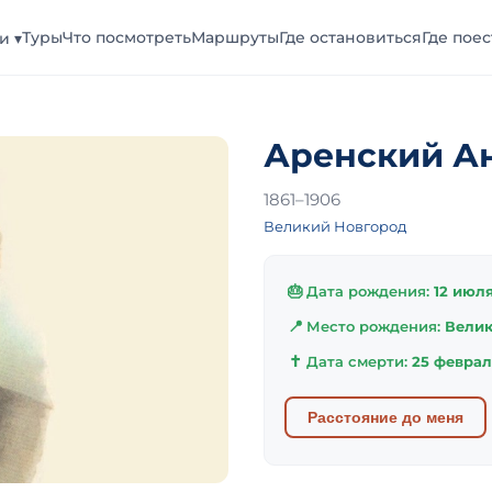
Туры
Что посмотреть
Маршруты
Где остановиться
Где поес
и ▾
Аренский А
1861–1906
Великий Новгород
🎂
Дата рождения:
12 июля
📍
Место рождения:
Велик
✝
Дата смерти:
25 феврал
Расстояние до меня