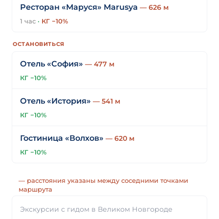
Ресторан «Маруся» Marusya
— 626 м
1 час
·
КГ −10%
ОСТАНОВИТЬСЯ
Отель «София»
— 477 м
КГ −10%
Отель «История»
— 541 м
КГ −10%
Гостиница «Волхов»
— 620 м
КГ −10%
— расстояния указаны между соседними точками
маршрута
Экскурсии с гидом в Великом Новгороде