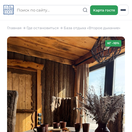
Карта гостя
Главная
→
Где остановиться
→
База отдыха «Второе дыхание»
КГ –10%