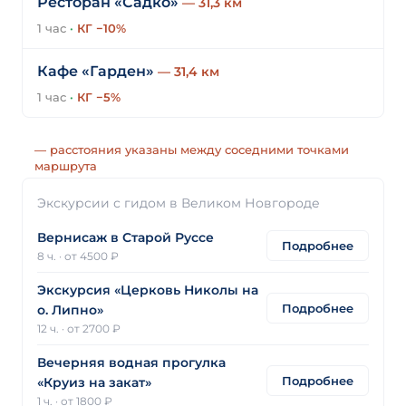
Ресторан «Садко»
— 31,3 км
1 час
·
КГ −10%
Кафе «Гарден»
— 31,4 км
1 час
·
КГ −5%
— расстояния указаны между соседними точками
маршрута
Экскурсии с гидом в Великом Новгороде
Вернисаж в Старой Руссе
Подробнее
8 ч.
·
от 4500 ₽
Экскурсия «Церковь Николы на
Подробнее
о. Липно»
12 ч.
·
от 2700 ₽
Вечерняя водная прогулка
Подробнее
«Круиз на закат»
1 ч.
·
от 1800 ₽