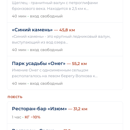
Щеглец - гранитный валун с петроглифами
бронзового века. Находится в 2,5 км к…
40 мин
·
вход свободный
«Синий камень»
— 45,8 км
«Синий камень» - это крупный ледниковый валун,
выступающий из вод озера…
40 мин
·
вход свободный
Парк усадьбы «Онег»
— 55,2 км
Имение Онег с одноименным сельцом
располагалось на левом берегу Волхова к…
40 мин
·
вход свободный
ПОЕСТЬ
Ресторан-бар «Изюм»
— 31,2 км
1 час
·
КГ −10%