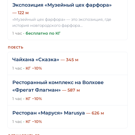
Экспозиция «Музейный цех фарфора»
— 122 м
«Музейный цех фарфора» — это экспозиция, где
история новгородского фарфора…
1 час
·
бесплатно по КГ
ПОЕСТЬ
Чайхана «Сказка»
— 345 м
1 час
·
КГ −10%
Ресторанный комплекс на Волхове
«Фрегат Флагман»
— 587 м
1 час
·
КГ −10%
Ресторан «Маруся» Marusya
— 626 м
1 час
·
КГ −10%