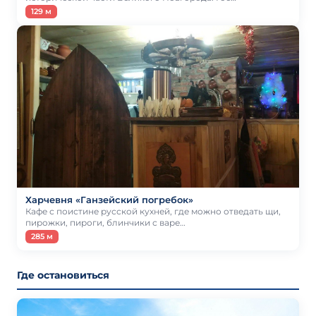
129 м
Харчевня «Ганзейский погребок»
Кафе с поистине русской кухней, где можно отведать щи,
пирожки, пироги, блинчики с варе…
285 м
Где остановиться