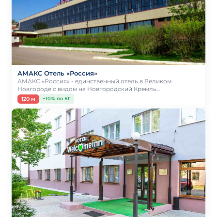
АМАКС Отель «Россия»
АМАКС «Россия» - единственный отель в Великом
Новгороде с видом на Новгородский Кремль.…
120 м
−10% по КГ