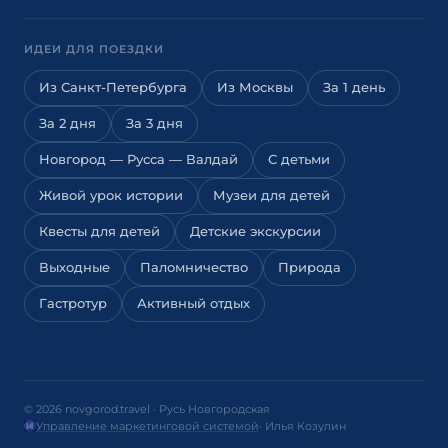
ИДЕИ ДЛЯ ПОЕЗДКИ
Из Санкт-Петербурга
Из Москвы
За 1 день
За 2 дня
За 3 дня
Новгород — Русса — Валдай
С детьми
Живой урок истории
Музеи для детей
Квесты для детей
Детские экскурсии
Выходные
Паломничество
Природа
Гастротур
Активный отдых
© 2026 novgorod.travel · Русь Новгородская
Управление маркетинговой системой
· Илья Козулин