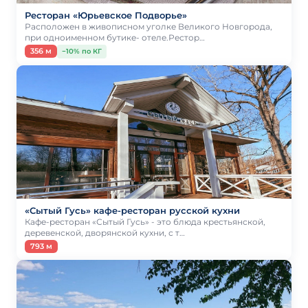
Ресторан «Юрьевское Подворье»
Расположен в живописном уголке Великого Новгорода,
при одноименном бутике- отеле.Рестор…
356 м
−10% по КГ
«Сытый Гусь» кафе-ресторан русской кухни
Кафе-ресторан «Сытый Гусь» - это блюда крестьянской,
деревенской, дворянской кухни, с т…
793 м