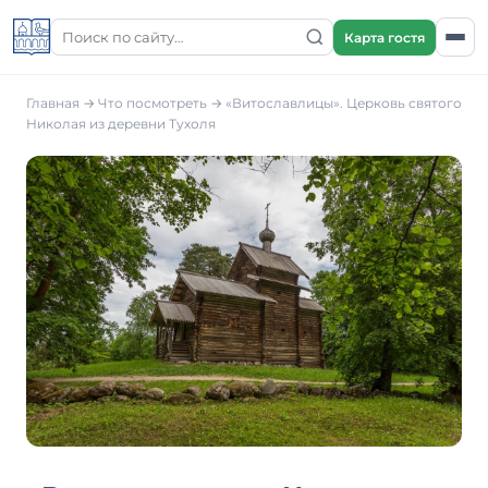
Карта гостя
Главная
→
Что посмотреть
→
«Витославлицы». Церковь святого
Николая из деревни Тухоля