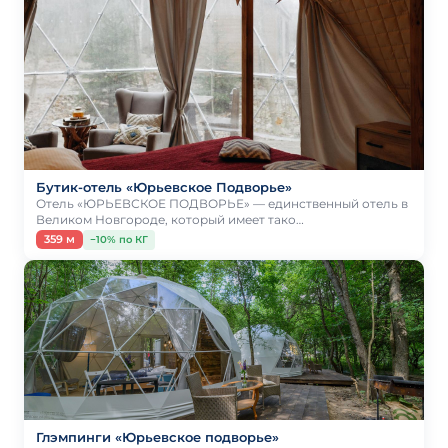
Бутик-отель «Юрьевское Подворье»
Отель «ЮРЬЕВСКОЕ ПОДВОРЬЕ» — единственный отель в
Великом Новгороде, который имеет тако…
359 м
−10% по КГ
Глэмпинги «Юрьевское подворье»