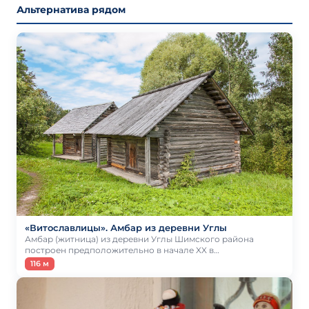
Альтернатива рядом
«Витославлицы». Амбар из деревни Углы
Амбар (житница) из деревни Углы Шимского района
построен предположительно в начале XX в…
116 м