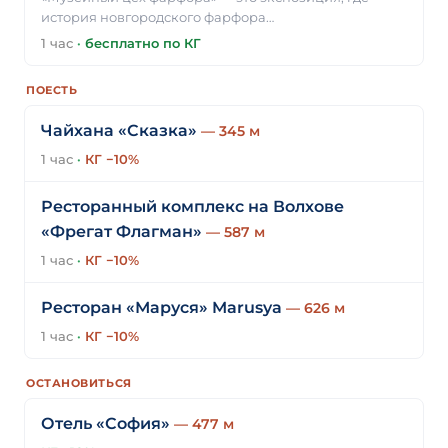
история новгородского фарфора…
1 час
·
бесплатно по КГ
ПОЕСТЬ
Чайхана «Сказка»
— 345 м
1 час
·
КГ −10%
Ресторанный комплекс на Волхове
«Фрегат Флагман»
— 587 м
1 час
·
КГ −10%
Ресторан «Маруся» Marusya
— 626 м
1 час
·
КГ −10%
ОСТАНОВИТЬСЯ
Отель «София»
— 477 м