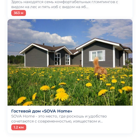
Здесь находятся семь комфортабельных глэмпингов с
видом на лес и пять изб с видом на яб…
363 м
Гостевой дом «SOVA Home»
SOVA Home - это место, где роскошь и удобство
сочетаются с современностью, изяществом и…
1.2 км