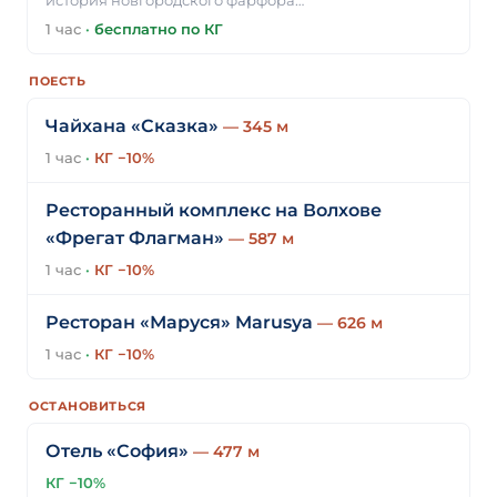
история новгородского фарфора…
1 час
·
бесплатно по КГ
ПОЕСТЬ
Чайхана «Сказка»
— 345 м
1 час
·
КГ −10%
Ресторанный комплекс на Волхове
«Фрегат Флагман»
— 587 м
1 час
·
КГ −10%
Ресторан «Маруся» Marusya
— 626 м
1 час
·
КГ −10%
ОСТАНОВИТЬСЯ
Отель «София»
— 477 м
КГ −10%