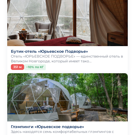
Бутик-отель «Юрьевское Подворье»
Отель «ЮРЬЕВСКОЕ ПОДВОРЬЕ» — единственный отель в
Великом Новгороде, который имеет тако…
351 м
−10% по КГ
Глэмпинги «Юрьевское подворье»
Здесь находятся семь комфортабельных глэмпингов с