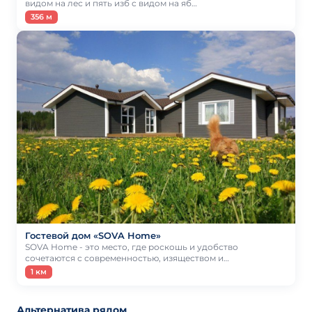
видом на лес и пять изб с видом на яб…
356 м
Гостевой дом «SOVA Home»
SOVA Home - это место, где роскошь и удобство
сочетаются с современностью, изяществом и…
1 км
Альтернатива рядом