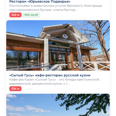
Ресторан «Юрьевское Подворье»
Расположен в живописном уголке Великого Новгорода,
при одноименном бутике- отеле.Рестор…
345 м
−10% по КГ
«Сытый Гусь» кафе-ресторан русской кухни
Кафе-ресторан «Сытый Гусь» - это блюда крестьянской,
деревенской, дворянской кухни, с т…
534 м