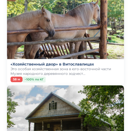
«Хозяйственный двор» в Витославлицах
Это особая хозяйственная зона в юго-восточной части
Музея народного деревянного зодчест…
58 м
−100% по КГ