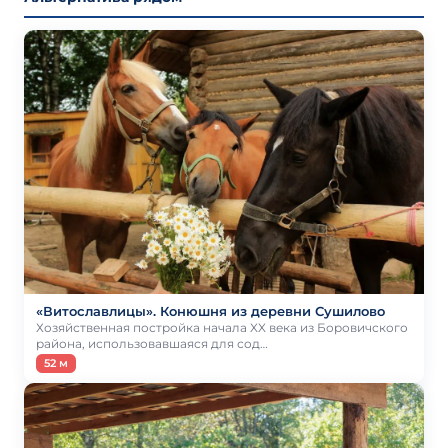
«Витославлицы». Конюшня из деревни Сушилово
Хозяйственная постройка начала XX века из Боровичского
района, использовавшаяся для сод…
52 м