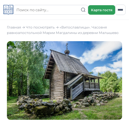
Карта гостя
Главная
→
Что посмотреть
→
«Витославлицы». Часовня
равноапостольной Марии Магдалины из деревни Малышево