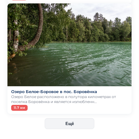
Озеро Белое-Боровое в пос. Боровёнка
Озеро Белое расположено в полутора километрах от
поселка Боровёнка и является излюбленн…
11.7 км
Ещё