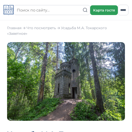
Карта гостя
Главная
→
Что посмотреть
→
Усадьба М.А. Токарского
«Заветное»