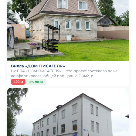
Вилла «ДОМ ПИСАТЕЛЯ»
ВИЛЛА «ДОМ ПИСАТЕЛЯ»— это проект гостевого дома
комфорт класса, общей площадью 210м2, р…
420 м
−5% по КГ