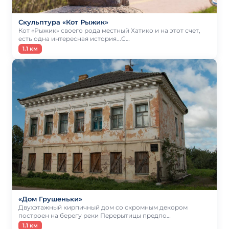
Скульптура «Кот Рыжик»
Кот «Рыжик» своего рода местный Хатико и на этот счет,
есть одна интересная история...С…
1.1 км
«Дом Грушеньки»
Двухэтажный кирпичный дом со скромным декором
построен на берегу реки Перерытицы предпо…
1.1 км