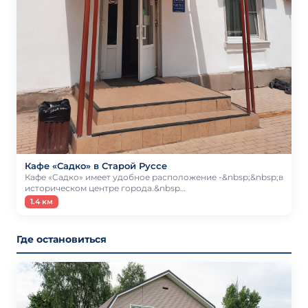
Кафе «Садко» в Старой Руссе
Кафе «Садко» имеет удобное расположение -&nbsp;&nbsp;в
историческом центре города.&nbsp…
1.4 км
Где остановиться