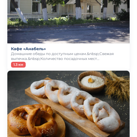
Кафе «Анабель»
Домашние обеды по доступным ценам.&nbsp;Свежая
выпечка.&nbsp;Количество посадочных мест…
1.3 км