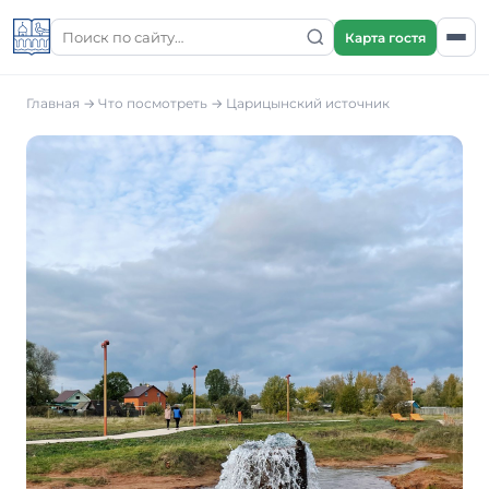
Карта гостя
Главная
→
Что посмотреть
→
Царицынский источник