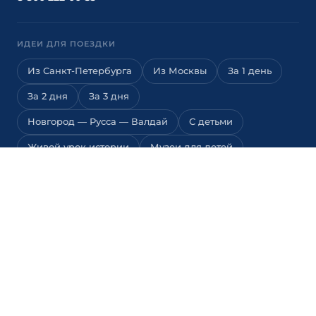
ИДЕИ ДЛЯ ПОЕЗДКИ
Из Санкт-Петербурга
Из Москвы
За 1 день
За 2 дня
За 3 дня
Новгород — Русса — Валдай
С детьми
Живой урок истории
Музеи для детей
Квесты для детей
Детские экскурсии
Выходные
Паломничество
Природа
Гастротур
Активный отдых
© 2026 novgorod.travel · Русь Новгородская
Управление маркетинговой системой
· Илья Козулин