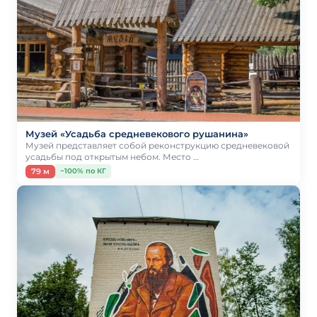
Музей «Усадьба средневекового рушанина»
Музей представляет собой реконструкцию средневековой
усадьбы под открытым небом. Место …
79 м
−100% по КГ