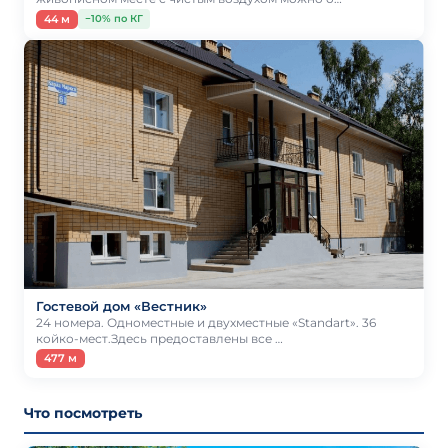
44 м
−10% по КГ
Гостевой дом «Вестник»
24 номера. Одноместные и двухместные «Standart». 36
койко-мест.Здесь предоставлены все …
477 м
Что посмотреть