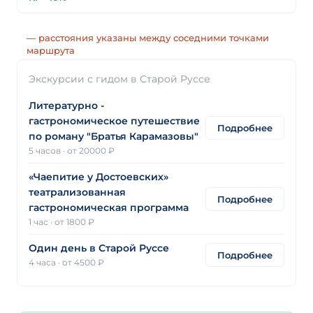
— расстояния указаны между соседними точками
маршрута
Экскурсии с гидом в Старой Руссе
Литературно -
гастрономическое путешествие
Подробнее
по роману "Братья Карамазовы"
5 часов
·
от 20000 ₽
«Чаепитие у Достоевских»
театрализованная
Подробнее
гастрономическая программа
1 час
·
от 1800 ₽
Один день в Старой Руссе
Подробнее
4 часа
·
от 4500 ₽