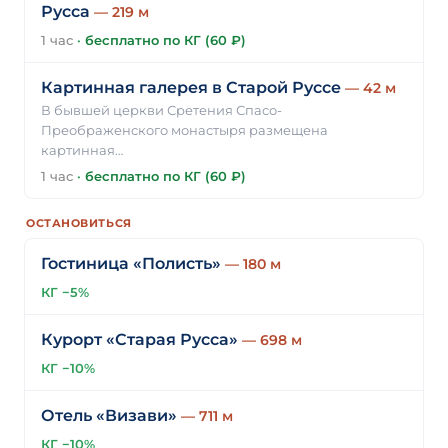
Русса
— 219 м
1 час
·
бесплатно по КГ (60 ₽)
Картинная галерея в Старой Руссе
— 42 м
В бывшей церкви Сретения Спасо-
Преображенского монастыря размещена
картинная…
1 час
·
бесплатно по КГ (60 ₽)
ОСТАНОВИТЬСЯ
Гостиница «Полисть»
— 180 м
КГ −5%
Курорт «Старая Русса»
— 698 м
КГ −10%
Отель «Визави»
— 711 м
КГ −10%