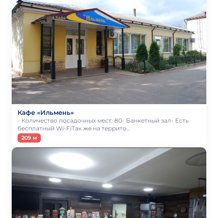
Кафе «Ильмень»
- Количество посадочных мест: 80- Банкетный зал- Есть
бесплатный Wi-FiТак же на террито…
209 м