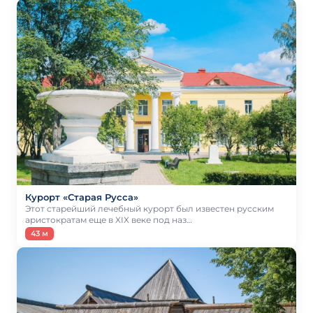
Курорт «Старая Русса»
Этот старейший лечебный курорт был известен русским
аристократам еще в XIX веке под наз…
43 м