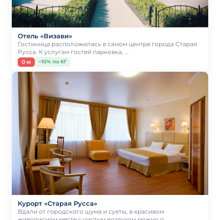
Отель «Визави»
Гостиница расположилась в самом центре города Старая
Русса. К услугам гостей парковка, …
0 м
−10% по КГ
Курорт «Старая Русса»
Вдали от городского шума и суеты, в красивом
живописном месте с чистым воздухом можно о…