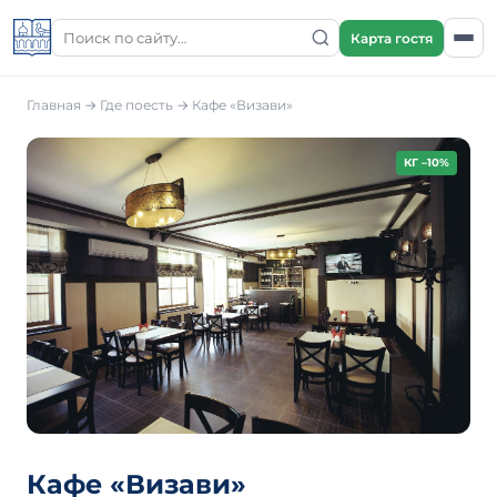
Карта гостя
Главная
→
Где поесть
→
Кафе «Визави»
КГ –10%
Кафе «Визави»