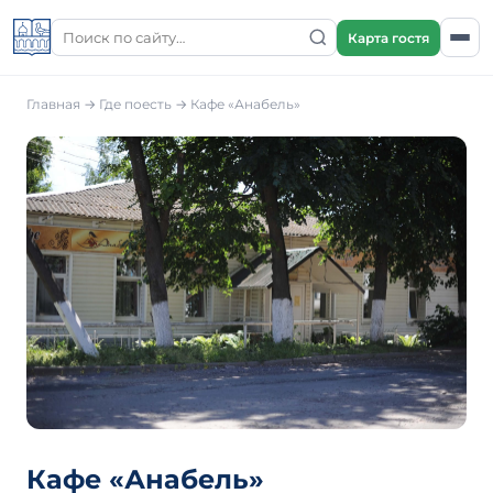
Карта гостя
Главная
→
Где поесть
→
Кафе «Анабель»
Кафе «Анабель»