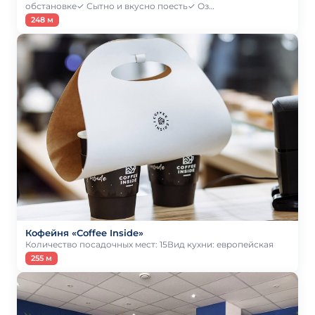
обстановке✓ Сытно и вкусно поесть✓ Оз…
248 м
Кофейня «Coffee Inside»
Количество посадочных мест: 15Вид кухни: европейская
255 м