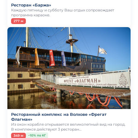
Ресторан «Баржа»
Каждую пятницу и субботу Ваш отдых сопровождает
программа караоке.
277 м
Ресторанный комплекс на Волхове «Фрегат
Флагман»
Из окон корабля открывается великолепный вид на город.
В комплексе действуют 3 ресторан…
349 м
−10% по КГ