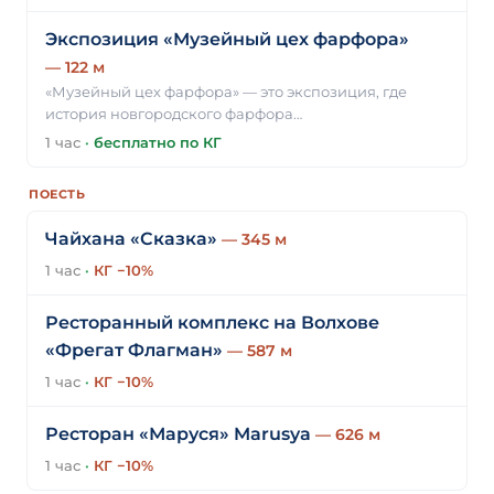
Экспозиция «Музейный цех фарфора»
— 122 м
«Музейный цех фарфора» — это экспозиция, где
история новгородского фарфора…
1 час
·
бесплатно по КГ
ПОЕСТЬ
Чайхана «Сказка»
— 345 м
1 час
·
КГ −10%
Ресторанный комплекс на Волхове
«Фрегат Флагман»
— 587 м
1 час
·
КГ −10%
Ресторан «Маруся» Marusya
— 626 м
1 час
·
КГ −10%