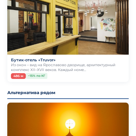
Бутик-отель «Truvor»
Из окон – вид на Ярославово дворище, архитектурный
комплекс XII–XVII веков. Каждый номе…
486 м
−15% по КГ
Альтернатива рядом