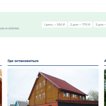
1 день — 550 ₽
2 дня — 770 ₽
3 дня —
нах и отелях.
Где остановиться