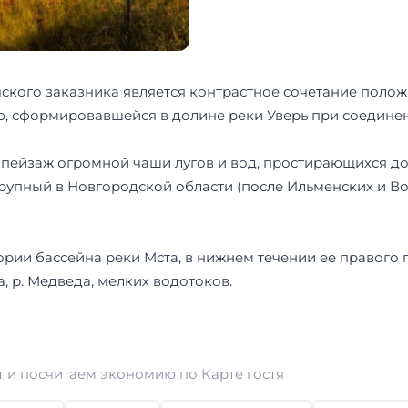
ского заказника является контрастное сочетание поло
ью, сформировавшейся в долине реки Уверь при соединен
 пейзаж огромной чаши лугов и вод, простирающихся д
рупный в Новгородской области (после Ильменских и Вол
рии бассейна реки Мста, в нижнем течении ее правого п
а, р. Медведа, мелких водотоков.
 и посчитаем экономию по Карте гостя