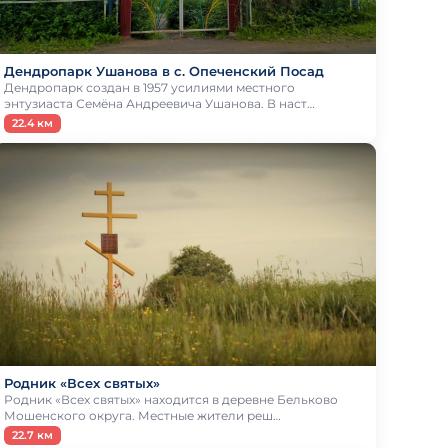
Дендропарк Ушанова в c. Опеченский Посад
Дендропарк создан в 1957 усилиями местного
энтузиаста Семёна Андреевича Ушанова. В наст…
22.4 км
Родник «Всех святых»
Родник «Всех святых» находится в деревне Бельково
Мошенского округа. Местные жители реш…
22.7 км