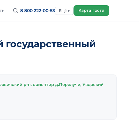
ть
8 800 222-00-53
Карта гостя
Ещё ▾
й государственный
ровичский р-н, ориентир д.Перелучи, Уверский