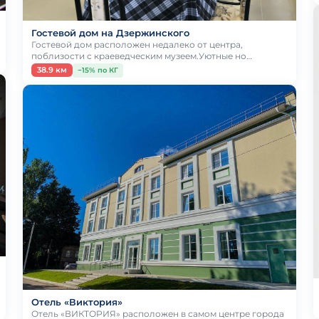
Гостевой дом на Дзержинского
Гостевой дом расположен недалеко от центра,
поблизости с краеведческим музеем.Уютные но…
38.9 км
−15% по КГ
Отель «Виктория»
Отель «ВИКТОРИЯ» расположен в самом центре города