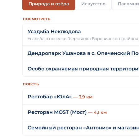
Природа и озёра
Искусство
Паломни
ПОСМОТРЕТЬ
Усадьба Неклюдова
Усадьба в поселке Гверстянка Боровичского района
Дендропарк Ушанова в c. Опеченский По
Особо охраняемая природная территори
ПОЕСТЬ
Рестобар «ЮлА»
— 3,9 км
Ресторан MOST (Мост)
— 4,1 км
Семейный ресторан «Антонио» и магазин 