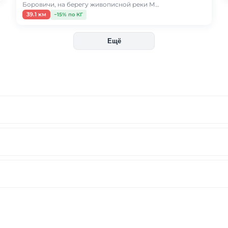
Боровичи, на берегу живописной реки М…
39.1 км
−15% по КГ
Ещё