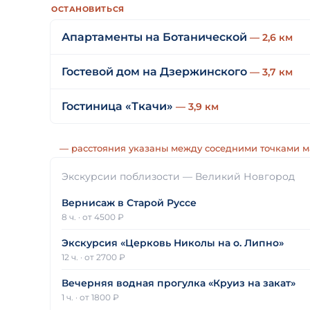
ОСТАНОВИТЬСЯ
Апартаменты на Ботанической
— 2,6 км
Гостевой дом на Дзержинского
— 3,7 км
Гостиница «Ткачи»
— 3,9 км
— расстояния указаны между соседними точками 
Экскурсии поблизости — Великий Новгород
Вернисаж в Старой Руссе
8 ч.
·
от 4500 ₽
Экскурсия «Церковь Николы на о. Липно»
12 ч.
·
от 2700 ₽
Вечерняя водная прогулка «Круиз на закат»
1 ч.
·
от 1800 ₽