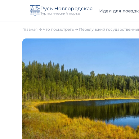
Русь Новгородская
Идеи для поездк
Туристический портал
Главная
→
Что посмотреть
→
Перелучский государственный