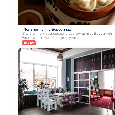
«Пельменная» в Боровичах
«Пельменная» расположена в самом центре Боровичей.
Это то место, где вы почувствуете се…
39.2 км