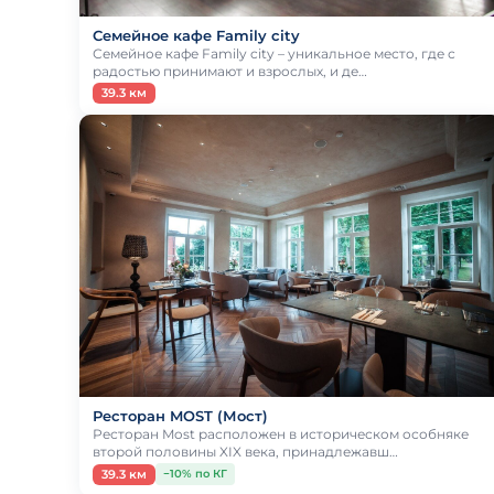
Семейное кафе Family city
Семейное кафе Family city – уникальное место, где с
радостью принимают и взрослых, и де…
39.3 км
Ресторан MOST (Мост)
Ресторан Most расположен в историческом особняке
второй половины XIX века, принадлежавш…
39.3 км
−10% по КГ