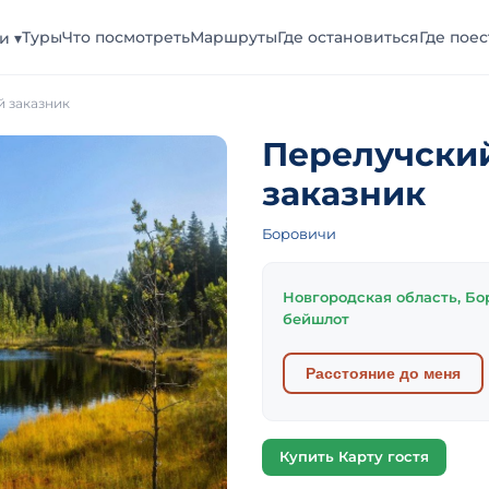
Туры
Что посмотреть
Маршруты
Где остановиться
Где поес
и ▾
 заказник
Перелучски
заказник
Боровичи
Новгородская область, Бо
бейшлот
Расстояние до меня
Купить Карту гостя