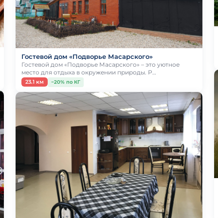
Гостевой дом «Подворье Масарского»
Гостевой дом «Подворье Масарского» – это уютное
место для отдыха в окружении природы. Р…
23.1 км
−20% по КГ