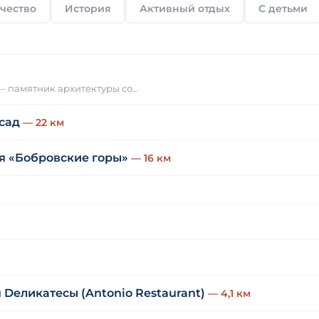
чество
История
Активный отдых
С детьми
 – памятник архитектуры со…
сад
— 22 км
я «Бобровские горы»
— 16 км
Dеликатесы (Antonio Restaurant)
— 4,1 км