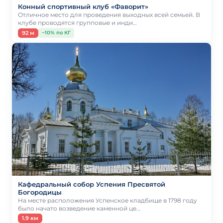
Конный спортивный клуб «Фаворит»
Отличное место для проведения выходных всей семьей. В
клубе проводятся групповые и инди…
92 м
−10% по КГ
Кафедральный собор Успения Пресвятой
Богородицы
На месте расположения Успенское кладбище в 1798 году
было начато возведение каменной це…
1.9 км