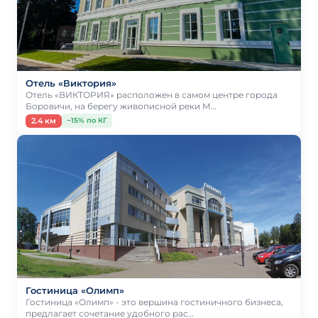
Отель «Виктория»
Отель «ВИКТОРИЯ» расположен в самом центре города
Боровичи, на берегу живописной реки М…
2.4 км
−15% по КГ
Гостиница «Олимп»
Гостиница «Олимп» - это вершина гостиничного бизнеса,
предлагает сочетание удобного рас…