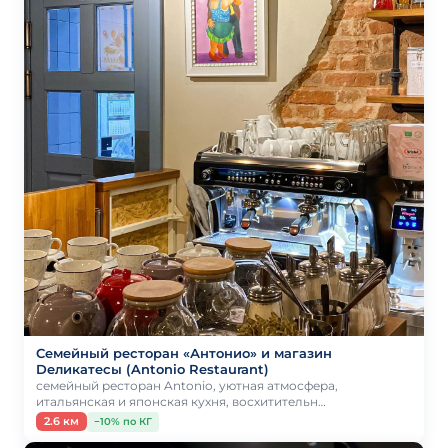
Семейный ресторан «Антонио» и магазин
Dеликатесы (Antonio Restaurant)
семейный ресторан Antonio, уютная атмосфера,
итальянская и японская кухня, восхитительн…
2.6 км
−10% по КГ