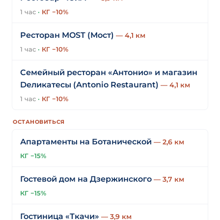
1 час
·
КГ −10%
Ресторан MOST (Мост)
— 4,1 км
1 час
·
КГ −10%
Семейный ресторан «Антонио» и магазин
Dеликатесы (Antonio Restaurant)
— 4,1 км
1 час
·
КГ −10%
ОСТАНОВИТЬСЯ
Апартаменты на Ботанической
— 2,6 км
КГ −15%
Гостевой дом на Дзержинского
— 3,7 км
КГ −15%
Гостиница «Ткачи»
— 3,9 км