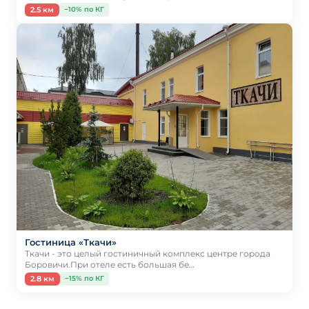
2.5 км
−10% по КГ
Гостиница «Ткачи»
Ткачи - это целый гостиничный комплекс центре города
Боровичи.При отеле есть большая бе…
2.8 км
−15% по КГ