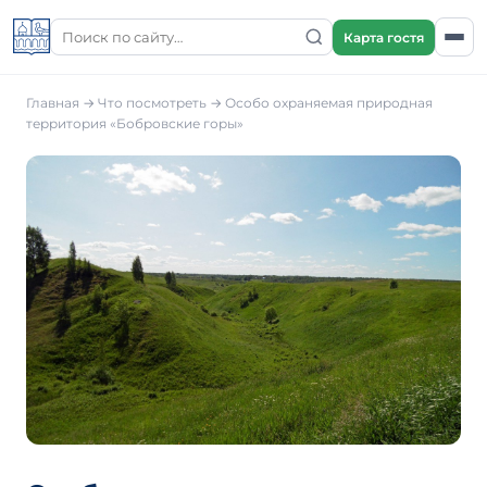
Карта гостя
Главная
→
Что посмотреть
→
Особо охраняемая природная
территория «Бобровские горы»