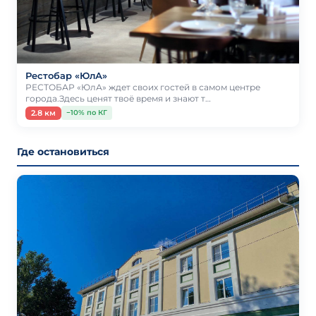
Рестобар «ЮлА»
РЕСТОБАР «ЮлА» ждет своих гостей в самом центре
города.Здесь ценят твоё время и знают т…
2.8 км
−10% по КГ
Где остановиться