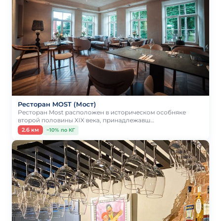
Ресторан MOST (Мост)
Ресторан Most расположен в историческом особняке
второй половины XIX века, принадлежавш…
2.6 км
−10% по КГ