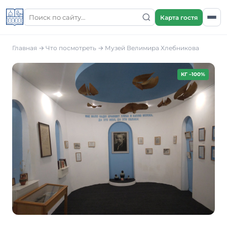
Карта гостя
Главная
→
Что посмотреть
→
Музей Велимира Хлебникова
КГ –100%