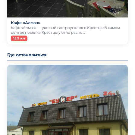
Кафе «Алмаз»
Кафе «Алмаз» — уютный гастроуголок в КрестцахВ самом
центре посёлка Крестцы уютно распо…
15.9 км
Где остановиться