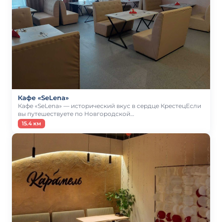
Кафе «SeLena»
Кафе «SeLena» — исторический вкус в сердце КрестецЕсли
вы путешествуете по Новгородской…
15.4 км