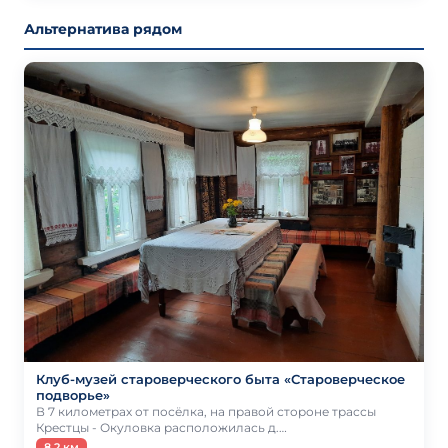
Альтернатива рядом
Клуб-музей староверческого быта «Староверческое
подворье»
В 7 километрах от посёлка, на правой стороне трассы
Крестцы - Окуловка расположилась д.…
8.2 км