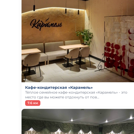
Кафе-кондитерская «Карамель»
Тёплое семейное кафе-кондитерская «Карамель» - это
место где вы можете отдохнуть от пов…
7.6 км