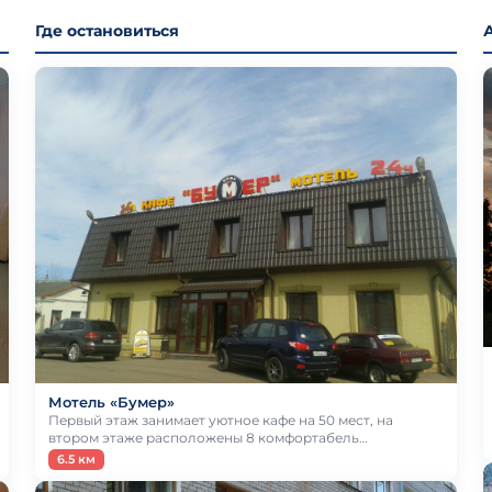
Где остановиться
Мотель «Бумер»
Первый этаж занимает уютное кафе на 50 мест, на
втором этаже расположены 8 комфортабель…
6.5 км