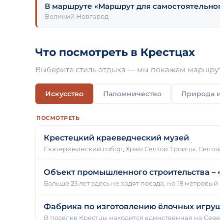
В маршруте «Маршрут для самостоятельног
Великий Новгород
Что посмотреть в Крестцах
Выберите стиль отдыха — мы покажем маршрут
Искусство
Паломничество
Природа и
ПОСМОТРЕТЬ
Крестецкий краеведческий музей
Екатерининский собор, Храм Святой Троицы, Свято
Объект промышленного строительства –
Больше 25 лет здесь не ходят поезда, но 18 метровый
Фабрика по изготовлению ёлочных игру
В поселке Крестцы находится единственная на Сев