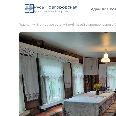
Русь Новгородская
Идеи для пое
Туристический портал
Главная
→
Что посмотреть
→
Клуб-музей староверческого 