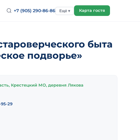
+7 (905) 290-86-86
Карта гостя
Ещё ▾
староверческого быта
ское подворье»
асть, Крестецкий МО, деревня Лякова
-95-29