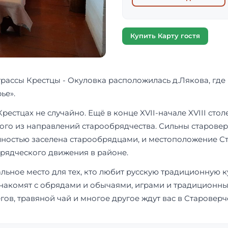
Купить Карту гостя
трассы Крестцы - Окуловка расположилась д.Лякова, где 
ье».
рестцах не случайно. Ещё в конце XVII-начале XVIII сто
го из направлений старообрядчества. Сильны староверч
олностью заселена старообрядцами, и местоположение С
брядческого движения в районе.
ьное место для тех, кто любит русскую традиционную ку
накомят с обрядами и обычаями, играми и традиционны
гов, травяной чай и многое другое ждут вас в Старовер