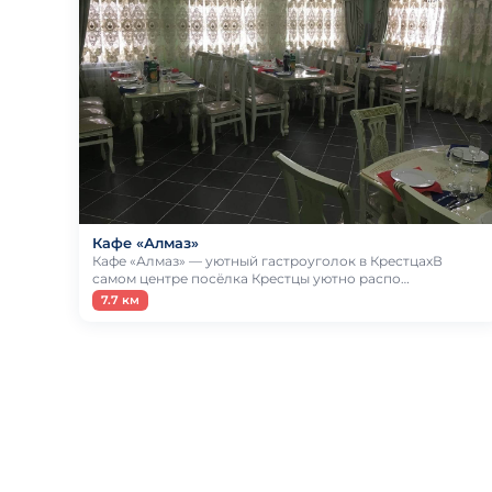
Кафе «Алмаз»
Кафе «Алмаз» — уютный гастроуголок в КрестцахВ
самом центре посёлка Крестцы уютно распо…
7.7 км