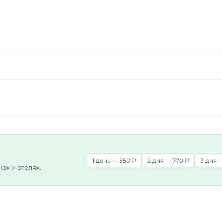
1 день — 550 ₽
2 дня — 770 ₽
3 дня —
нах и отелях.