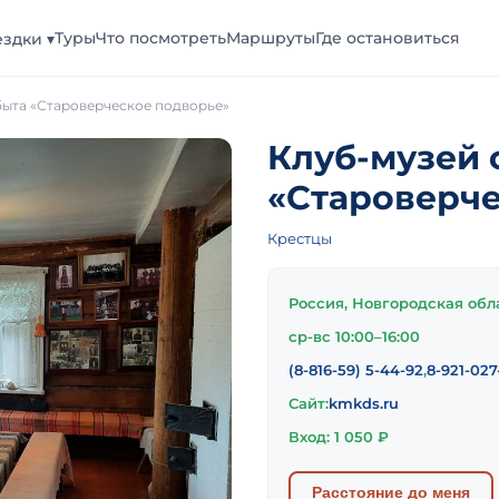
Туры
Что посмотреть
Маршруты
Где остановиться
здки ▾
быта «Староверческое подворье»
Клуб-музей 
«Староверче
Крестцы
Россия, Новгородская обл
ср-вс 10:00–16:00
(8-816-59) 5-44-92
,
8-921-027
Сайт:
kmkds.ru
Вход: 1 050 ₽
Расстояние до меня