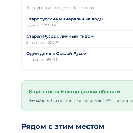
Экскурсии с гидом в Крестцах
Старорусские минеральные воды
2 дня
·
от 9500 ₽
Старая Русса с личным гидом
2 часа
·
от 4500 ₽
Один день в Старой Руссе
4 часа
·
от 4500 ₽
Карта гостя Новгородской области
55+ музеев бесплатно, скидки от 5 до 20% в рестора
Рядом с этим местом