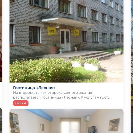
Гостиница «Лесная»
На втором этаже четырёхэтажного здания
располагается гостиница «Лесная». К услугам гост…
8.8 км