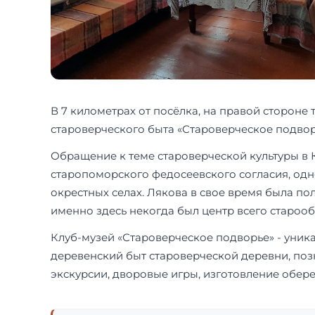
В 7 километрах от посёлка, на правой стороне 
староверческого быта «Староверческое подвор
Обращение к теме староверческой культуры в К
старопоморского федосеевского согласия, одно
окрестных селах. Лякова в свое время была п
именно здесь некогда был центр всего староо
Клуб-музей «Староверческое подворье» - уникал
деревенский быт староверческой деревни, поз
экскурсии, дворовые игры, изготовление обере