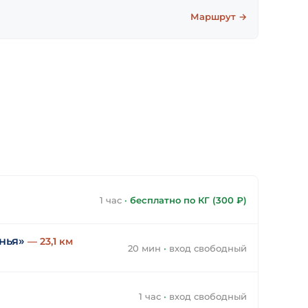
Маршрут →
1 час
·
бесплатно по КГ (300 ₽)
нья»
— 23,1 км
20 мин
·
вход свободный
1 час
·
вход свободный