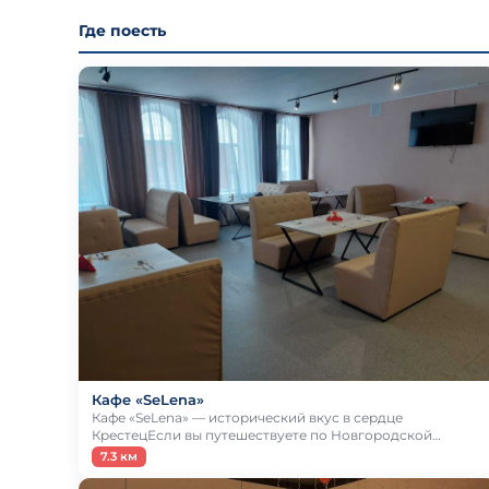
Где поесть
Кафе «SeLena»
Кафе «SeLena» — исторический вкус в сердце
КрестецЕсли вы путешествуете по Новгородской…
7.3 км