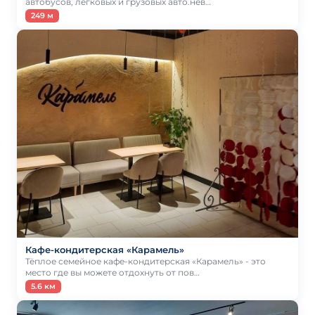
автобусов, легковых и грузовых авто.нев…
249 м
Кафе-кондитерская «Карамель»
Тёплое семейное кафе-кондитерская «Карамель» - это
место где вы можете отдохнуть от пов…
5.6 км