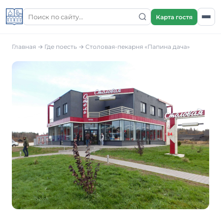
Карта гостя
Главная
→
Где поесть
→
Столовая-пекарня «Папина дача»