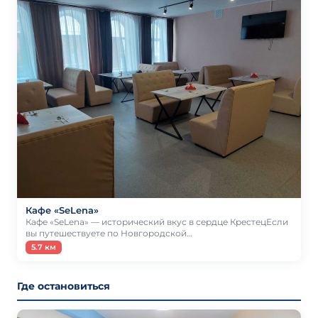
Кафе «SeLena»
Кафе «SeLena» — исторический вкус в сердце КрестецЕсли
вы путешествуете по Новгородской…
5.7 км
Где остановиться