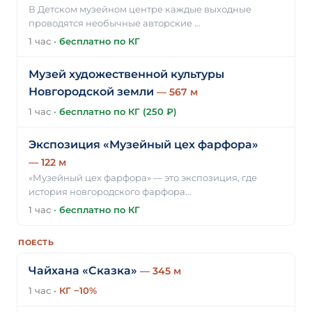
В Детском музейном центре каждые выходные
проводятся необычные авторские …
1 час
·
бесплатно по КГ
Музей художественной культуры
Новгородской земли
— 567 м
1 час
·
бесплатно по КГ (250 ₽)
Экспозиция «Музейный цех фарфора»
— 122 м
«Музейный цех фарфора» — это экспозиция, где
история новгородского фарфора…
1 час
·
бесплатно по КГ
ПОЕСТЬ
Чайхана «Сказка»
— 345 м
1 час
·
КГ −10%