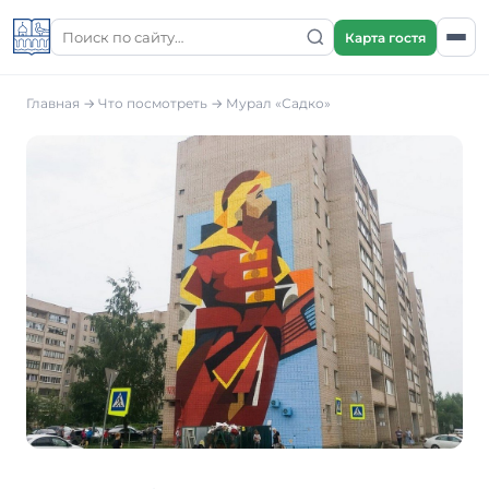
Карта гостя
Главная
→
Что посмотреть
→
Мурал «Садко»