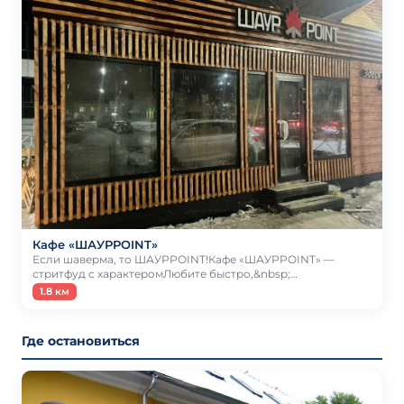
Кафе «ШАУРPOINT»
Если шаверма, то ШАУРPOINT!Кафе «ШАУРPOINT» —
стритфуд с характеромЛюбите быстро,&nbsp;…
1.8 км
Где остановиться