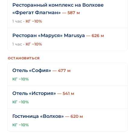
Ресторанный комплекс на Волхове
«Фрегат Флагман»
— 587 м
1 час
·
КГ −10%
Ресторан «Маруся» Marusya
— 626 м
1 час
·
КГ −10%
ОСТАНОВИТЬСЯ
Отель «София»
— 477 м
КГ −10%
Отель «История»
— 541 м
КГ −10%
Гостиница «Волхов»
— 620 м
КГ −10%